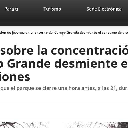
Este
En
Para ti
Turismo
Sede Electrónica
Accesibilidad
Trabaja con nosotros
Contac
enlace
a
se
un
abrirá
apl
ración de jóvenes en el entorno del Campo Grande desmiente el consumo de alco
en
ext
una
l sobre la concentraci
ventana
nueva.
o Grande desmiente e
siones
que el parque se cierre una hora antes, a las 21, dur