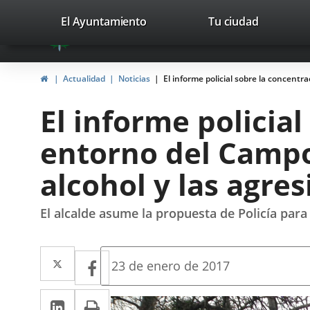
Portal
Saltar al contenido
valladolid.es
El Ayuntamiento
Tu ciudad
avaTop
Web
del
Inicio
Actualidad
Noticias
El informe policial sobre la concent
Ayuntamiento
El informe policia
de
entorno del Camp
Valladolid
alcohol y las agre
El alcalde asume la propuesta de Policía para 
Twitter
Enlace
Facebook
Enlace
Fecha
23 de enero de 2017
de
a
a
la
LinkedIn
Enlace
Imprimir
una
noticia
una