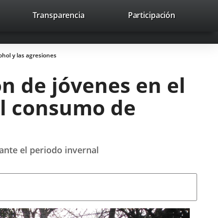
lace
Transparencia
Participación
avaHeaderSocial
Enlace
Enlace
Enlace
Buscar
to
Buscar
a
a
a
a
una
una
una
icación
aplicación
aplicación
aplicación
hol y las agresiones
erna.
externa.
externa.
externa.
ón de jóvenes en el
l consumo de
ante el periodo invernal