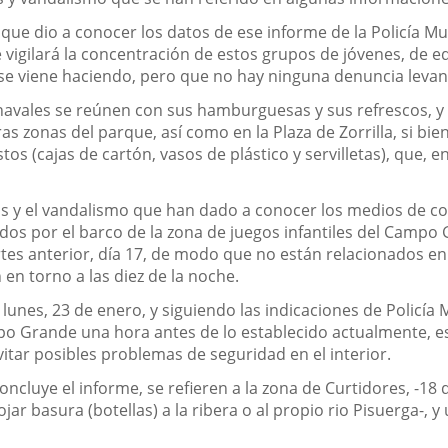
, que dio a conocer los datos de ese informe de la Policía Mu
e vigilará la concentración de estos grupos de jóvenes, de 
se viene haciendo, pero que no hay ninguna denuncia levan
chavales se reúnen con sus hamburguesas y sus refrescos, y 
s zonas del parque, así como en la Plaza de Zorrilla, si bie
s (cajas de cartón, vasos de plástico y servilletas), que, en
as y el vandalismo que han dado a conocer los medios de co
idos por el barco de la zona de juegos infantiles del Cam
artes anterior, día 17, de modo que no están relacionados e
en torno a las diez de la noche.
y lunes, 23 de enero, y siguiendo las indicaciones de Policía
o Grande una hora antes de lo establecido actualmente, es de
vitar posibles problemas de seguridad en el interior.
oncluye el informe, se refieren a la zona de Curtidores, -1
ojar basura (botellas) a la ribera o al propio rio Pisuerga-, 