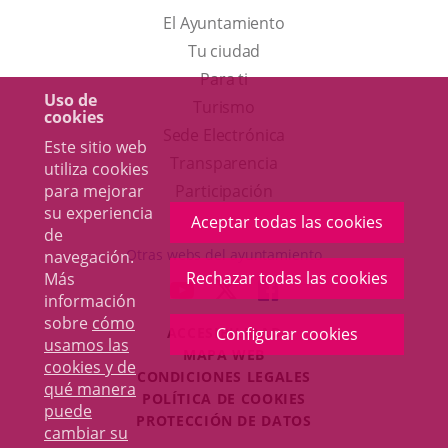
El Ayuntamiento
Tu ciudad
Para ti
Uso de
Este
Turismo
cookies
enlace
Enlace
Sede Electrónica
Este sitio web
se
a
Transparencia
utiliza cookies
abrirá
una
para mejorar
Participación
su experiencia
en
aplicación
Aceptar todas las cookies
de
una
externa.
Otras webs del ayuntamiento
navegación.
ventana
Rechazar todas las cookies
Más
aderSocial
ENLACE
ENLACE
ENLACE
información
nueva.
A
A
A
sobre
cómo
ACCESIBILIDAD
Configurar cookies
UNA
UNA
UNA
usamos las
MAPA WEB
APLICACIÓN
APLICACIÓN
APLICACIÓN
cookies y de
r
CONDICIONES LEGALES
EXTERNA.
EXTERNA.
EXTERNA.
qué manera
POLÍTICA DE COOKIES
puede
PROTECCIÓN DE DATOS
cambiar su
Toggl