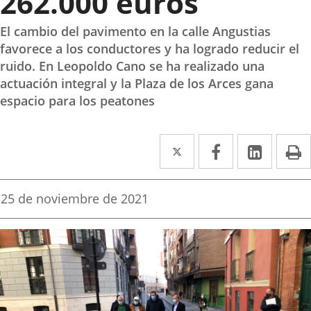
262.000 euros
El cambio del pavimento en la calle Angustias
favorece a los conductores y ha logrado reducir el
ruido. En Leopoldo Cano se ha realizado una
actuación integral y la Plaza de los Arces gana
espacio para los peatones
Twitter
Enlace
Facebook
Enlace
Linke
Enlace
I
a
a
a
una
una
una
Fecha
25 de noviembre de 2021
de
aplicación
aplicación
aplica
la
noticia
externa.
externa.
extern