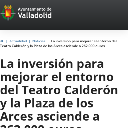
Portal
Saltar al contenido
Web
del
Ayuntamiento
Inicio
Actualidad
Noticias
La inversión para mejorar el entorno del
Teatro Calderón y la Plaza de los Arces asciende a 262.000 euros
de
La inversión para
Valladolid
mejorar el entorno
del Teatro Calderón
y la Plaza de los
Arces asciende a