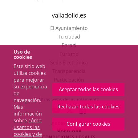
valladolid.es
El Ayuntamiento
Tu ciudad
Para ti
Uso de
Este
Turismo
cookies
enlace
Enlace
Sede Electrónica
Este sitio web
se
a
Transparencia
utiliza cookies
abrirá
una
Participación
para mejorar
su experiencia
en
aplicación
Aceptar todas las cookies
de
una
externa.
Otras webs del ayuntamiento
navegación.
ventana
Rechazar todas las cookies
Más
aderSocial
ENLACE
ENLACE
ENLACE
información
nueva.
A
A
A
sobre
cómo
ACCESIBILIDAD
Configurar cookies
UNA
UNA
UNA
usamos las
MAPA WEB
APLICACIÓN
APLICACIÓN
APLICACIÓN
cookies y de
r
CONDICIONES LEGALES