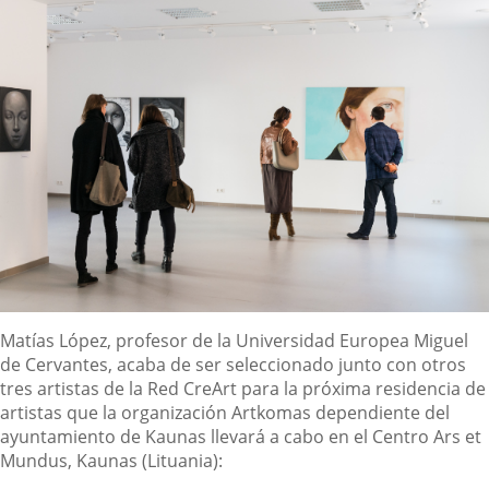
externa.
externa.
extern
Descripción
Matías López, profesor de la Universidad Europea Miguel
de Cervantes, acaba de ser seleccionado junto con otros
tres artistas de la Red CreArt para la próxima residencia de
artistas que la organización Artkomas dependiente del
ayuntamiento de Kaunas llevará a cabo en el Centro Ars et
Mundus, Kaunas (Lituania):