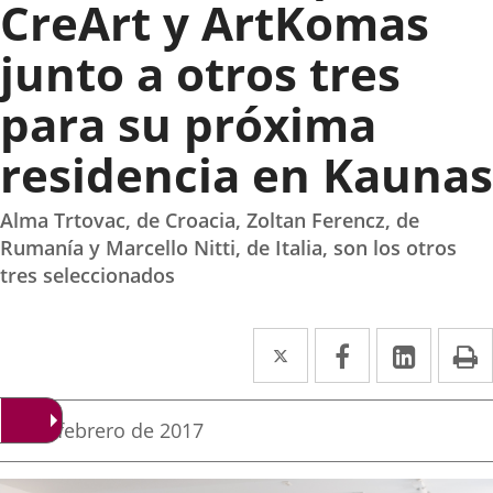
CreArt y ArtKomas
junto a otros tres
para su próxima
residencia en Kaunas
Alma Trtovac, de Croacia, Zoltan Ferencz, de
Rumanía y Marcello Nitti, de Italia, son los otros
tres seleccionados
Twitter
Enlace
Facebook
Enlace
Linke
Enlace
I
a
a
a
una
una
una
Fecha
11 de febrero de 2017
de
aplicación
aplicación
aplica
la
noticia