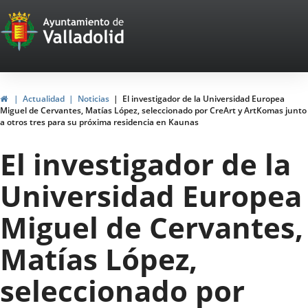
Portal
Saltar al contenido
Web
del
Ayuntamiento
Inicio
Actualidad
Noticias
El investigador de la Universidad Europea
Miguel de Cervantes, Matías López, seleccionado por CreArt y ArtKomas junto
de
a otros tres para su próxima residencia en Kaunas
Valladolid
El investigador de la
Universidad Europea
Miguel de Cervantes,
Matías López,
seleccionado por