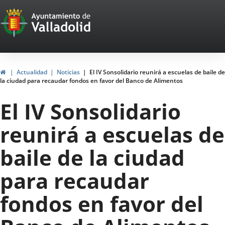
Portal
Saltar al contenido
Web
del
Ayuntamiento
Inicio
Actualidad
Noticias
El IV Sonsolidario reunirá a escuelas de baile de
la ciudad para recaudar fondos en favor del Banco de Alimentos
de
El IV Sonsolidario
Valladolid
reunirá a escuelas de
baile de la ciudad
para recaudar
fondos en favor del