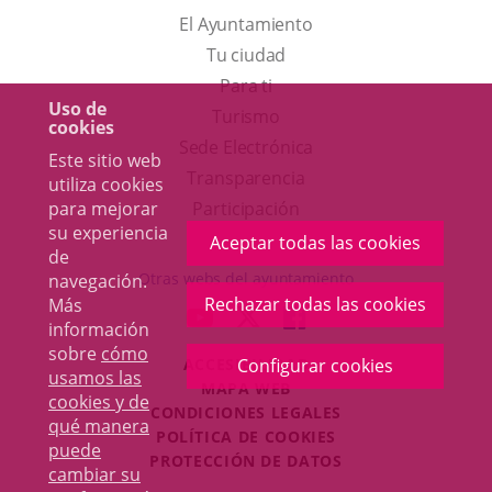
El Ayuntamiento
Tu ciudad
Para ti
Uso de
Este
Turismo
cookies
enlace
Enlace
Sede Electrónica
Este sitio web
se
a
Transparencia
utiliza cookies
abrirá
una
para mejorar
Participación
su experiencia
en
aplicación
Aceptar todas las cookies
de
una
externa.
Otras webs del ayuntamiento
navegación.
ventana
Rechazar todas las cookies
Más
aderSocial
ENLACE
ENLACE
ENLACE
información
nueva.
A
A
A
sobre
cómo
ACCESIBILIDAD
Configurar cookies
UNA
UNA
UNA
usamos las
MAPA WEB
APLICACIÓN
APLICACIÓN
APLICACIÓN
cookies y de
r
CONDICIONES LEGALES
EXTERNA.
EXTERNA.
EXTERNA.
qué manera
POLÍTICA DE COOKIES
puede
PROTECCIÓN DE DATOS
cambiar su
Toggl