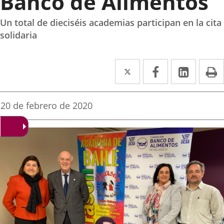
Banco de Alimentos
Un total de dieciséis academias participan en la cita
solidaria
Twitter
Enlace
Facebook
Enlace
Linke
Enlace
I
a
a
a
una
una
una
Fecha
20 de febrero de 2020
de
aplicación
aplicación
aplica
la
noticia
externa.
externa.
extern