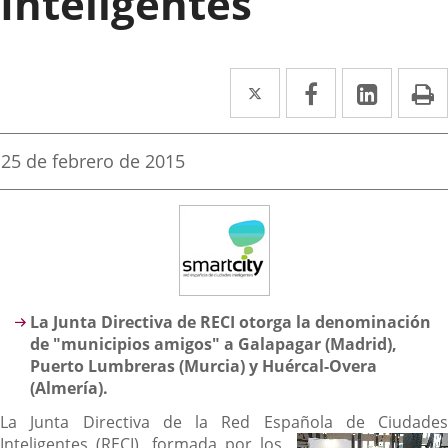
Inteligentes
Twitter
Enlace
Facebook
Enlace
Linke
Enlace
I
a
a
a
una
una
una
Fecha
25 de febrero de 2015
de
aplicación
aplicación
aplica
la
noticia
externa.
externa.
extern
Descripción
La Junta Directiva de RECI otorga la denominación
de "municipios amigos" a Galapagar (Madrid),
Puerto Lumbreras (Murcia) y Huércal-Overa
(Almería).
La Junta Directiva de la Red Española de Ciudades
Inteligentes (RECI), formada por lo
s