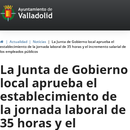
Portal
Saltar al contenido
Web
del
Ayuntamiento
Inicio
Actualidad
Noticias
La Junta de Gobierno local aprueba el
establecimiento de la jornada laboral de 35 horas y el incremento salarial de
de
los empleados públicos
Valladolid
La Junta de Gobierno
local aprueba el
establecimiento de
la jornada laboral de
35 horas y el