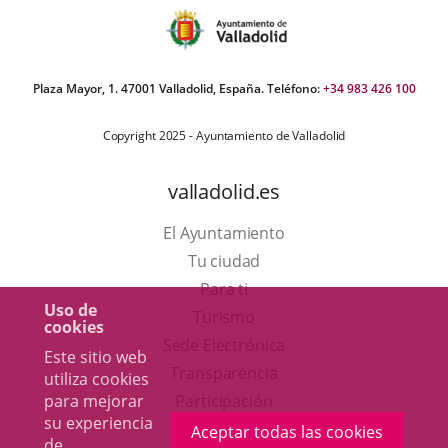
Plaza Mayor, 1. 47001 Valladolid, España. Teléfono:
+34 983 426 100
Copyright 2025 - Ayuntamiento de Valladolid
valladolid.es
El Ayuntamiento
Tu ciudad
Para ti
Uso de
Este
Turismo
cookies
enlace
Enlace
Sede Electrónica
Este sitio web
se
a
Transparencia
utiliza cookies
abrirá
una
para mejorar
Participación
su experiencia
en
aplicación
Aceptar todas las cookies
de