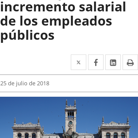
incremento salarial
de los empleados
públicos
Twitter
Enlace
Facebook
Enlace
Linke
Enlace
I
a
a
a
una
una
una
Fecha
25 de julio de 2018
de
aplicación
aplicación
aplica
la
noticia
externa.
externa.
extern