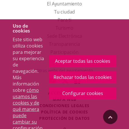
El Ayuntamiento
Tu ciudad
Para ti
Uso de
Este
Turismo
cookies
enlace
Enlace
Sede Electrónica
Este sitio web
se
a
Transparencia
utiliza cookies
abrirá
una
Participación
para mejorar
su experiencia
en
aplicación
Aceptar todas las cookies
de
una
externa.
Otras webs del ayuntamiento
navegación.
ventana
Rechazar todas las cookies
Más
aderSocial
ENLACE
ENLACE
ENLACE
información
nueva.
A
A
A
sobre
cómo
ACCESIBILIDAD
Configurar cookies
UNA
UNA
UNA
usamos las
MAPA WEB
APLICACIÓN
APLICACIÓN
APLICACIÓN
cookies y de
r
CONDICIONES LEGALES
EXTERNA.
EXTERNA.
EXTERNA.
qué manera
POLÍTICA DE COOKIES
puede
"Volver
PROTECCIÓN DE DATOS
cambiar su
Toggl
configuración
.
Iniciar
navig