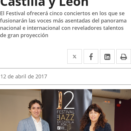
Castilla y León
El Festival ofrecerá cinco conciertos en los que se
fusionarán las voces más asentadas del panorama
nacional e internacional con reveladores talentos
de gran proyección
Twitter
Enlace
Facebook
Enlace
Linke
Enlace
I
a
a
a
una
una
una
Fecha
12 de abril de 2017
de
aplicación
aplicación
aplica
la
noticia
externa.
externa.
extern