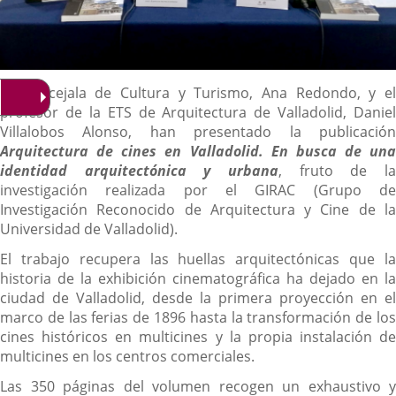
Descripción
La concejala de Cultura y Turismo, Ana Redondo, y el
profesor de la ETS de Arquitectura de Valladolid, Daniel
Villalobos Alonso, han presentado la publicación
Arquitectura de cines en Valladolid. En busca de una
identidad arquitectónica y urbana
, fruto de la
investigación realizada por el GIRAC (Grupo de
Investigación Reconocido de Arquitectura y Cine de la
Universidad de Valladolid).
El trabajo recupera las huellas arquitectónicas que la
historia de la exhibición cinematográfica ha dejado en la
ciudad de Valladolid, desde la primera proyección en el
marco de las ferias de 1896 hasta la transformación de los
cines históricos en multicines y la propia instalación de
multicines en los centros comerciales.
Las 350 páginas del volumen recogen un exhaustivo y