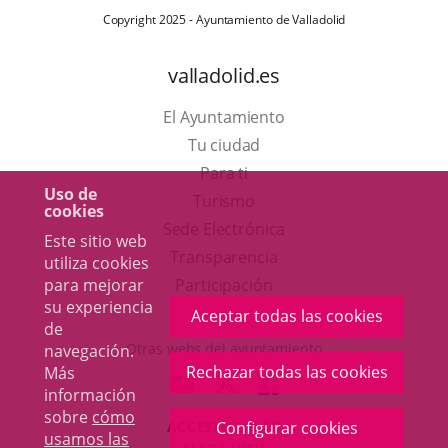
Copyright 2025 - Ayuntamiento de Valladolid
valladolid.es
El Ayuntamiento
Tu ciudad
Para ti
Uso de
Este
Turismo
cookies
enlace
Enlace
Sede Electrónica
Este sitio web
se
a
Transparencia
utiliza cookies
abrirá
una
para mejorar
Participación
su experiencia
en
aplicación
Aceptar todas las cookies
de
una
externa.
Otras webs del ayuntamiento
navegación.
ventana
Rechazar todas las cookies
Más
aderSocial
ENLACE
ENLACE
ENLACE
información
nueva.
A
A
A
sobre
cómo
ACCESIBILIDAD
Configurar cookies
UNA
UNA
UNA
usamos las