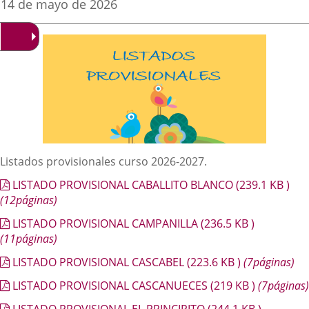
Fecha
14 de mayo de 2026
de
aplicación
aplicación
aplica
la
noticia
externa.
externa.
extern
Descripción
Listados provisionales curso 2026-2027.
LISTADO PROVISIONAL CABALLITO BLANCO
(239.1
KB
)
(12páginas)
LISTADO PROVISIONAL CAMPANILLA
(236.5
KB
)
(11páginas)
LISTADO PROVISIONAL CASCABEL
(223.6
KB
)
(7páginas)
LISTADO PROVISIONAL CASCANUECES
(219
KB
)
(7páginas)