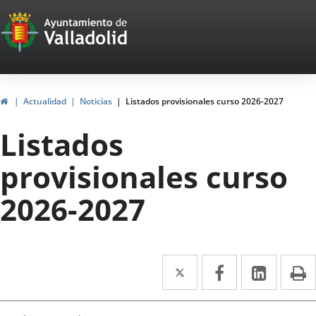
Portal
Saltar al contenido
Web
del
Ayuntamiento
Inicio
Actualidad
Noticias
Listados provisionales curso 2026-2027
de
Listados
Valladolid
provisionales curso
2026-2027
Twitter
Enlace
Facebook
Enlace
Linke
Enlace
I
a
a
a
una
una
una