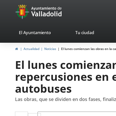
Portal
Saltar al contenido
avaTop
Web
del
Ayuntamiento
valladolid.es
El Ayuntamiento
Tu ciudad
de
Inicio
Actualidad
Noticias
El lunes comienzan las obras en la ca
Valladolid
El lunes comienzan
repercusiones en el
autobuses
Las obras, que se dividen en dos fases, final
Twitter
Enlace