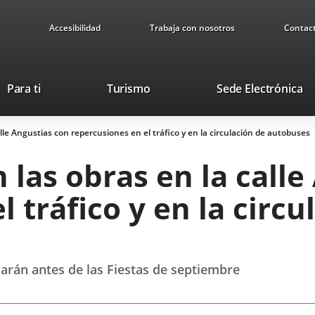
Accesibilidad
Trabaja con nosotros
Contac
Este
En
Para ti
Turismo
Sede Electrónica
enlace
a
se
u
lle Angustias con repercusiones en el tráfico y en la circulación de autobuses
abrirá
ap
en
ex
 las obras en la calle
una
ventana
 tráfico y en la circu
nueva.
izarán antes de las Fiestas de septiembre