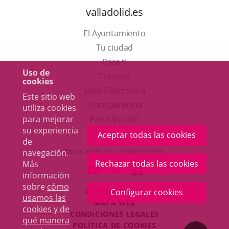
valladolid.es
El Ayuntamiento
Tu ciudad
Para ti
Uso de
Este
Turismo
cookies
enlace
Enlace
Sede Electrónica
Este sitio web
se
a
Transparencia
utiliza cookies
abrirá
una
para mejorar
Participación
su experiencia
en
aplicación
Aceptar todas las cookies
de
una
externa.
Otras webs del ayuntamiento
navegación.
ventana
Rechazar todas las cookies
Más
aderSocial
ENLACE
ENLACE
ENLACE
información
nueva.
A
A
A
sobre
cómo
Configurar cookies
ACCESIBILIDAD
UNA
UNA
UNA
usamos las
MAPA WEB
APLICACIÓN
APLICACIÓN
APLICACIÓN
cookies y de
r
CONDICIONES LEGALES
EXTERNA.
EXTERNA.
EXTERNA.
qué manera
POLÍTICA DE COOKIES