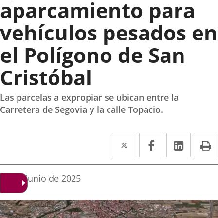
aparcamiento para
vehículos pesados en
el Polígono de San
Cristóbal
Las parcelas a expropiar se ubican entre la
Carretera de Segovia y la calle Topacio.
Twitter
Enlace
Facebook
Enlace
Linke
Enlace
I
a
a
a
una
una
una
Fecha
10 de junio de 2025
de
aplicación
aplicación
aplica
la
noticia
externa.
externa.
extern