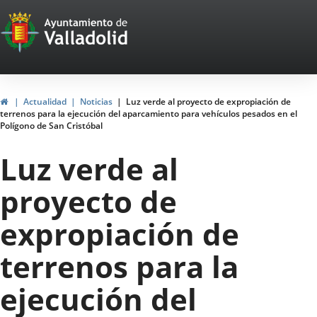
Portal
Saltar al contenido
Web
del
Ayuntamiento
Inicio
Actualidad
Noticias
Luz verde al proyecto de expropiación de
terrenos para la ejecución del aparcamiento para vehículos pesados en el
de
Polígono de San Cristóbal
Valladolid
Luz verde al
proyecto de
expropiación de
terrenos para la
ejecución del