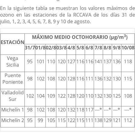
En la siguiente tabla se muestran los valores máximos de
ozono en las estaciones de la RCCAVA de los días 31 de
julio, 1, 2, 3, 4, 5, 6, 7, 8, 9 y 10 de agosto.
3
MÁXIMO MEDIO OCTOHORARIO (µg/m
)
ESTACIÓN
31/7
01/8
02/8
03/8
4/8
5/8
6/8
7/8
8/8
9/8
10/08
Vega
95
101
110
120
127
116
116
141
137
136
118
Sicilia
Puente
98
102
108
120
128
116
111
136
132
130
115
Poniente
Valladolid
102
104
109
122
128
120
110
132
130
125
108
Sur
Michelín 1
98
102
108
120
132
118
117
---*
---*
---*
---*
Michelín 2
95
99
105
115
122
115
111
138
129
121
112