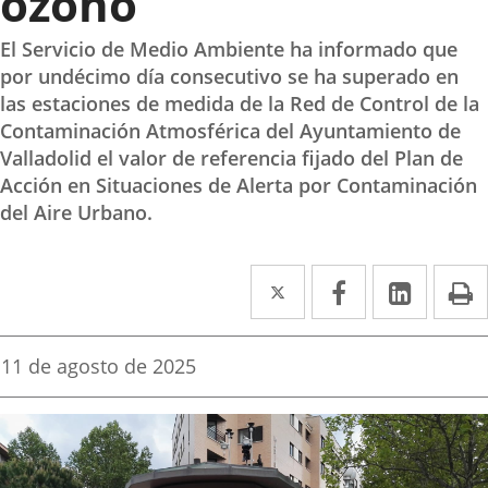
ozono
El Servicio de Medio Ambiente ha informado que
por undécimo día consecutivo se ha superado en
las estaciones de medida de la Red de Control de la
Contaminación Atmosférica del Ayuntamiento de
Valladolid el valor de referencia fijado del Plan de
Acción en Situaciones de Alerta por Contaminación
del Aire Urbano.
Twitter
Enlace
Facebook
Enlace
Linke
Enlace
I
a
a
a
una
una
una
Fecha
11 de agosto de 2025
de
aplicación
aplicación
aplica
la
noticia
externa.
externa.
extern