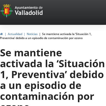
Portal
Saltar al contenido
Web
del
Ayuntamiento
Inicio
Actualidad
Noticias
Se mantiene activada la ‘Situación 1,
Preventiva’ debido a un episodio de contaminación por ozono
de
Se mantiene
Valladolid
activada la ‘Situación
1, Preventiva’ debido
a un episodio de
contaminación por