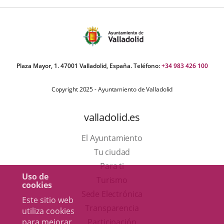
Plaza Mayor, 1. 47001 Valladolid, España. Teléfono:
+34 983 426 100
Copyright 2025 - Ayuntamiento de Valladolid
valladolid.es
El Ayuntamiento
Tu ciudad
Para ti
Uso de
Este
Turismo
cookies
enlace
Enlace
Sede Electrónica
Este sitio web
se
a
Transparencia
utiliza cookies
abrirá
una
Participación
para mejorar