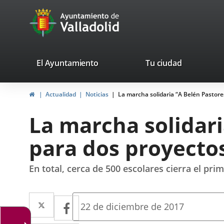
Portal
Saltar al contenido
avaTop
Web
del
Ayuntamiento
valladolid.es
El Ayuntamiento
Tu ciudad
de
Inicio
Actualidad
Noticias
La marcha solidaria “A Belén Pastor
Valladolid
La marcha solidar
para dos proyecto
En total, cerca de 500 escolares cierra el pr
Twitter
Enlace
Facebook
Enlace
Fecha
22 de diciembre de 2017
de
a
a