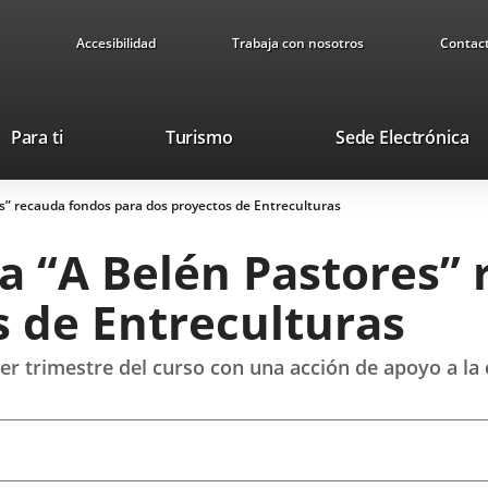
Accesibilidad
Trabaja con nosotros
Contac
Este
En
Para ti
Turismo
Sede Electrónica
enlace
a
se
u
es” recauda fondos para dos proyectos de Entreculturas
abrirá
ap
en
ex
ia “A Belén Pastores”
una
ventana
s de Entreculturas
nueva.
imer trimestre del curso con una acción de apoyo a la