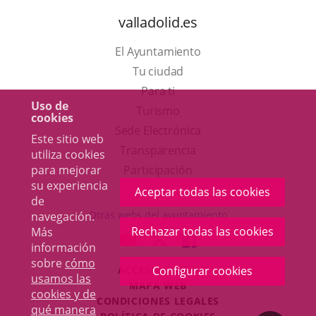
valladolid.es
El Ayuntamiento
Tu ciudad
Para ti
Uso de
Este
Turismo
cookies
enlace
Enlace
Sede Electrónica
Este sitio web
se
a
Transparencia
utiliza cookies
abrirá
una
Participación
para mejorar
su experiencia
en
aplicación
Aceptar todas las cookies
de
una
externa.
Otras webs del ayuntamiento
navegación.
ventana
Rechazar todas las cookies
Más
aderSocial
ENLACE
ENLACE
ENLACE
información
nueva.
A
A
A
sobre
cómo
ACCESIBILIDAD
Configurar cookies
UNA
UNA
UNA
usamos las
MAPA WEB
APLICACIÓN
APLICACIÓN
APLICACIÓN
cookies y de
r
CONDICIONES LEGALES
EXTERNA.
EXTERNA.
EXTERNA.
qué manera