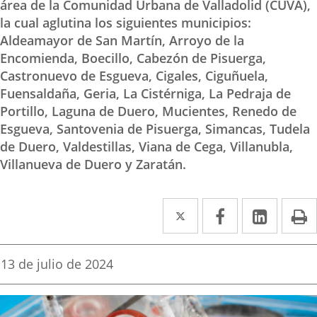
área de la Comunidad Urbana de Valladolid (CUVA),
la cual aglutina los siguientes municipios:
Aldeamayor de San Martín, Arroyo de la
Encomienda, Boecillo, Cabezón de Pisuerga,
Castronuevo de Esgueva, Cigales, Ciguñuela,
Fuensaldaña, Geria, La Cistérniga, La Pedraja de
Portillo, Laguna de Duero, Mucientes, Renedo de
Esgueva, Santovenia de Pisuerga, Simancas, Tudela
de Duero, Valdestillas, Viana de Cega, Villanubla,
Villanueva de Duero y Zaratán.
Twitter
Enlace
Facebook
Enlace
Linke
Enlace
I
a
a
a
una
una
una
Fecha
13 de julio de 2024
de
aplicación
aplicación
aplica
la
noticia
externa.
externa.
extern