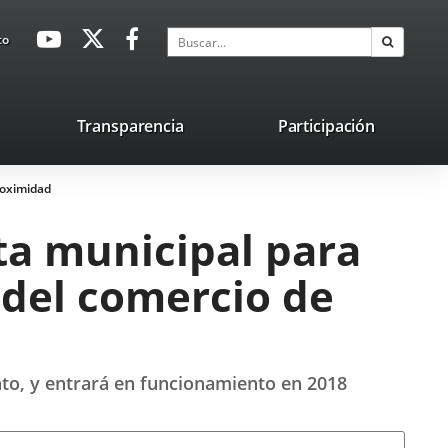
avaHeaderSocial
Enlace
Enlace
Enlace
Buscar
to
Buscar
a
a
a
una
una
una
aplicación
aplicación
aplicación
lace
Transparencia
Participación
externa.
externa.
externa.
na
roximidad
licación
terna.
ta municipal para
 del comercio de
to, y entrará en funcionamiento en 2018