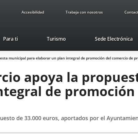
Accesibilidad
Trabaja con nosotros
Contac
Este
En
Para ti
Turismo
Sede Electrónica
enlace
a
se
u
esta municipal para elaborar un plan integral de promoción del comercio de p
abrirá
ap
en
ex
cio apoya la propues
una
ventana
integral de promoción
nueva.
puesto de 33.000 euros, aportados por el Ayuntamien