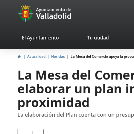
Portal
Saltar al contenido
avaTop
Web
del
Ayuntamiento
valladolid.es
El Ayuntamiento
Tu ciudad
de
Inicio
Actualidad
Noticias
La Mesa del Comercio apoya la propu
Valladolid
La Mesa del Comer
elaborar un plan 
proximidad
La elaboración del Plan cuenta con un presu
Twitter
Enlace