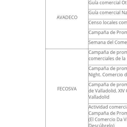
Guía comercial O
Guía comercial N
AVADECO
Censo locales com
Campaña de Prom
Semana del Come
Campaña de promo
comerciales de la
Campaña de promo
Night. Comercio d
Campaña de prom
FECOSVA
de Valladolid. XI
Valladolid
Actividad comerci
Campaña de Promo
(El Comercio Da Vi
Descúbrelo)