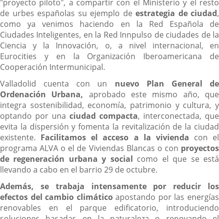
"proyecto piloto", a compartir con el Ministerio y el resto
de urbes españolas su ejemplo de
estrategia de ciudad
,
como ya venimos haciendo en la Red Española de
Ciudades Inteligentes, en la Red Innpulso de ciudades de la
Ciencia y la Innovación, o, a nivel internacional, en
Eurocities y en la Organización Iberoamericana de
Cooperación Intermunicipal.
Valladolid cuenta con un
nuevo Plan General d
Ordenación Urbana,
aprobado este mismo año, qu
integra sostenibilidad, economía, patrimonio y cultura, y
optando por una
ciudad compacta
, interconectada, que
evita la dispersión y fomenta la revitalización de la ciudad
existente.
Facilitamos el acceso a la vivienda
con el
programa ALVA o el de Viviendas Blancas o con
proyectos
de regeneración urbana y social
como el que se est
llevando a cabo en el barrio 29 de octubre.
Además, se trabaja intensamente por reducir los
efectos del cambio climático
apostando por las energía
renovables en el parque edificatorio, introduciendo
soluciones basadas en la naturaleza o renovando el