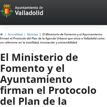
Portal
Saltar al contenido
Web
del
Ayuntamiento
Inicio
Actualidad
Noticias
El Ministerio de Fomento y el Ayuntamiento
firman el Protocolo del Plan de la Agenda Urbana que sitúa a Valladolid como
de
un referente en la movilidad, innovación y sostenibilidad
Valladolid
El Ministerio de
Fomento y el
Ayuntamiento
firman el Protocolo
del Plan de la