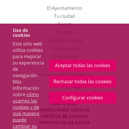
El Ayuntamiento
Tu ciudad
Para ti
Uso de
Este
Turismo
cookies
enlace
Enlace
Sede Electrónica
Este sitio web
se
a
Transparencia
utiliza cookies
abrirá
una
Participación
para mejorar
su experiencia
en
aplicación
Aceptar todas las cookies
de
una
externa.
Otras webs del ayuntamiento
navegación.
ventana
Rechazar todas las cookies
Más
aderSocial
ENLACE
ENLACE
ENLACE
información
nueva.
A
A
A
sobre
cómo
ACCESIBILIDAD
Configurar cookies
UNA
UNA
UNA
usamos las
MAPA WEB
APLICACIÓN
APLICACIÓN
APLICACIÓN
cookies y de
r
CONDICIONES LEGALES
EXTERNA.
EXTERNA.
EXTERNA.
qué manera
POLÍTICA DE COOKIES
puede
PROTECCIÓN DE DATOS
cambiar su
Toggl