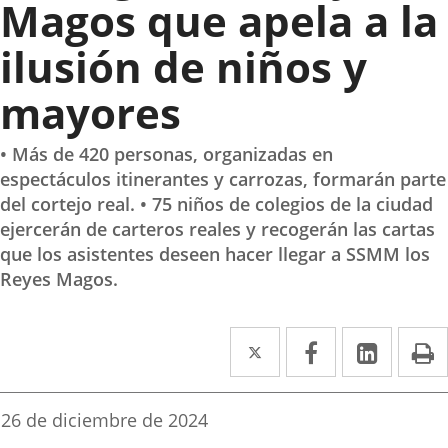
Magos que apela a la
ilusión de niños y
mayores
• Más de 420 personas, organizadas en
espectáculos itinerantes y carrozas, formarán parte
del cortejo real. • 75 niños de colegios de la ciudad
ejercerán de carteros reales y recogerán las cartas
que los asistentes deseen hacer llegar a SSMM los
Reyes Magos.
Twitter
Enlace
Facebook
Enlace
Linke
Enlace
I
a
a
a
una
una
una
Fecha
26 de diciembre de 2024
de
aplicación
aplicación
aplica