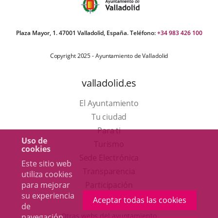
Plaza Mayor, 1. 47001 Valladolid, España. Teléfono:
+34 983 426 100
Copyright 2025 - Ayuntamiento de Valladolid
valladolid.es
El Ayuntamiento
Tu ciudad
Para ti
Uso de
Este
Turismo
cookies
enlace
Enlace
Sede Electrónica
Este sitio web
se
a
Transparencia
utiliza cookies
abrirá
una
para mejorar
Participación
su experiencia
en
aplicación
Aceptar todas las cookies
de
una
externa.
Otras webs del ayuntamiento
navegación.