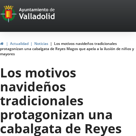
Portal
Saltar al contenido
Web
del
Ayuntamiento
Inicio
Actualidad
Noticias
Los motivos navideños tradicionales
protagonizan una cabalgata de Reyes Magos que apela a la ilusión de niños y
de
mayores
Valladolid
Los motivos
navideños
tradicionales
protagonizan una
cabalgata de Reyes