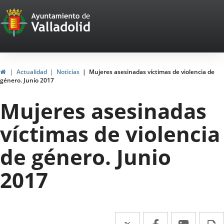
Portal
Saltar al contenido
Web
del
Ayuntamiento
Inicio
Actualidad
Noticias
Mujeres asesinadas víctimas de violencia de
género. Junio 2017
de
Mujeres asesinadas
Valladolid
víctimas de violencia
de género. Junio
2017
Twitter
Enlace
Facebook
Enlace
Linke
Enlace
I