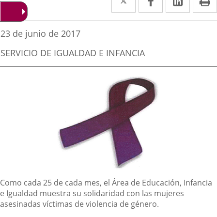
a
a
a
una
una
una
Fecha
23 de junio de 2017
de
aplicación
aplicación
aplica
la
Fuente
SERVICIO DE IGUALDAD E INFANCIA
noticia
externa.
externa.
extern
de
la
noticia
Descripción
Como cada 25 de cada mes, el Área de Educación, Infancia
e Igualdad muestra su solidaridad con las mujeres
asesinadas víctimas de violencia de género.