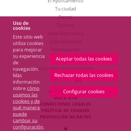
El Ayuntamiento
Tu ciudad
Para ti
Uso de
Este
Turismo
cookies
enlace
Enlace
Sede Electrónica
Este sitio web
se
a
Transparencia
utiliza cookies
abrirá
una
para mejorar
Participación
su experiencia
en
aplicación
Aceptar todas las cookies
de
una
externa.
Otras webs del ayuntamiento
navegación.
ventana
Rechazar todas las cookies
Más
aderSocial
ENLACE
ENLACE
ENLACE
información
nueva.
A
A
A
sobre
cómo
ACCESIBILIDAD
Configurar cookies
UNA
UNA
UNA
usamos las
MAPA WEB
APLICACIÓN
APLICACIÓN
APLICACIÓN
cookies y de
r
CONDICIONES LEGALES
EXTERNA.
EXTERNA.
EXTERNA.
qué manera
POLÍTICA DE COOKIES
puede
PROTECCIÓN DE DATOS
cambiar su
Toggl
configuración
.
Iniciar
navig