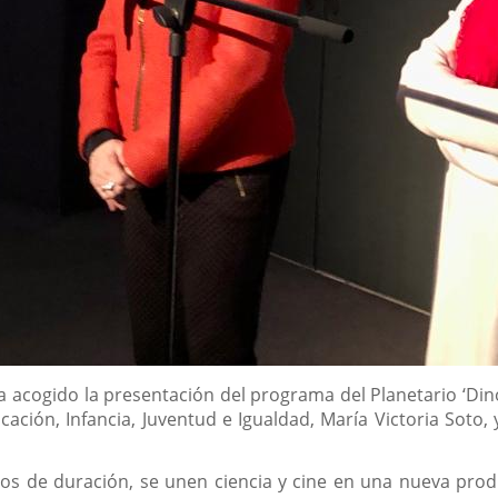
ha acogido la presentación del programa del Planetario ‘Din
cación, Infancia, Juventud e Igualdad, María Victoria Soto, 
tos de duración, se unen ciencia y cine en una nueva prod