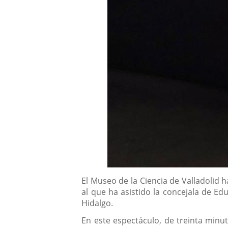
Descripción
El Museo de la Ciencia de Valladolid 
al que ha asistido la concejala de Edu
Hidalgo.
En este espectáculo, de treinta minu