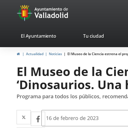
Portal
Saltar al contenido
avaTop
Web
del
Ayuntamiento
valladolid.es
El Ayuntamiento
Tu ciudad
de
Inicio
Actualidad
Noticias
El Museo de la Ciencia estrena el pro
Valladolid
El Museo de la Cie
‘Dinosaurios. Una 
Programa para todos los públicos, recomendad
Twitter
Enlace
Facebook
Enlace
Fecha
16 de febrero de 2023
de
a
a