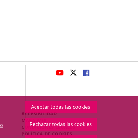
avaHeaderSocial
ENLACE
ENLACE
ENLACE
A
A
A
UNA
UNA
UNA
APLICACIÓN
APLICACIÓN
APLICACIÓN
EXTERNA.
EXTERNA.
EXTERNA.
Aceptar todas las cookies
Menú
ACCESIBILIDAD
Legal
MAPA WEB
Rechazar todas las cookies
o
Footer
CONDICIONES LEGALES
POLÍTICA DE COOKIES