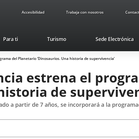
Accesibilidad
Trabaja con nosotros
Contac
Este
En
Para ti
Turismo
Sede Electrónica
enlace
a
se
u
grama del Planetario ‘Dinosaurios. Una historia de supervivencia’
abrirá
ap
en
ex
ncia estrena el progr
una
ventana
historia de superviven
nueva.
o a partir de 7 años, se incorporará a la programac