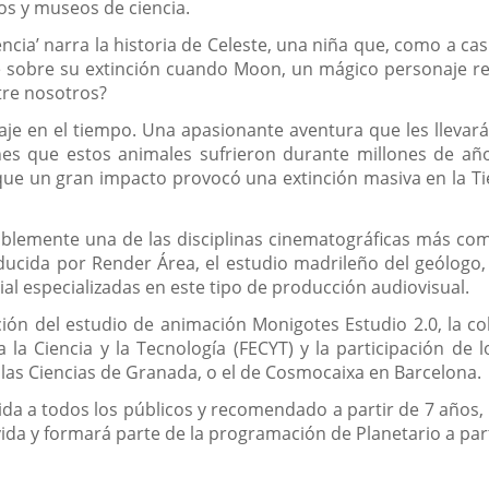
os y museos de ciencia.
ncia’ narra la historia de Celeste, una niña que, como a cas
 sobre su extinción cuando Moon, un mágico personaje repl
tre nosotros?
e en el tiempo. Una apasionante aventura que les llevará
nes que estos animales sufrieron durante millones de año
que un gran impacto provocó una extinción masiva en la Tie
lemente una de las disciplinas cinematográficas más compl
ucida por Render Área, el estudio madrileño del geólogo, n
al especializadas en este tipo de producción audiovisual.
ión del estudio de animación Monigotes Estudio 2.0, la col
la Ciencia y la Tecnología (FECYT) y la participación de l
las Ciencias de Granada, o el de Cosmocaixa en Barcelona.
igida a todos los públicos y recomendado a partir de 7 año
 vida y formará parte de la programación de Planetario a part