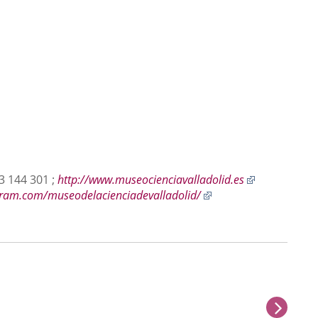
Enlace
83 144 301 ;
http://www.museocienciavalladolid.es
Enlace
a
gram.com/museodelacienciadevalladolid/
a
una
una
aplicación
aplicación
externa.
externa.
sigu