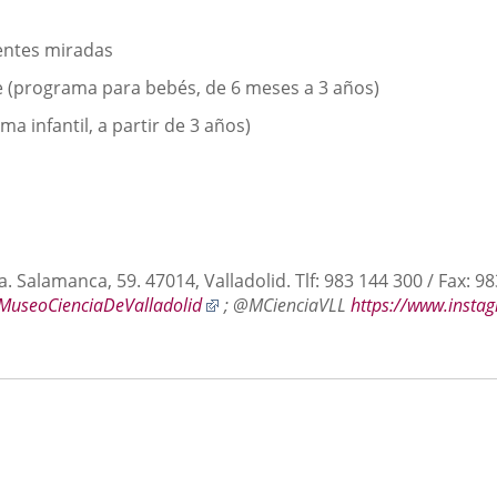
rentes miradas
ue (programa para bebés, de 6 meses a 3 años)
ma infantil, a partir de 3 años)
a. Salamanca, 59. 47014, Valladolid.
Tlf: 983 144 300 / Fax: 9
Enlace
MuseoCienciaDeValladolid
; @MCienciaVLL
https://www.insta
a
una
aplicación
externa.