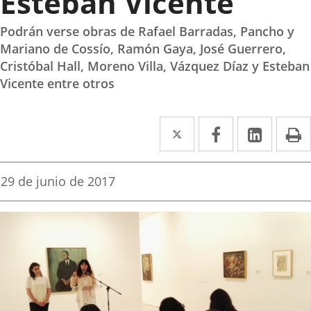
Esteban Vicente”
Podrán verse obras de Rafael Barradas, Pancho y
Mariano de Cossío, Ramón Gaya, José Guerrero,
Cristóbal Hall, Moreno Villa, Vázquez Díaz y Esteban
Vicente entre otros
Twitter
Enlace
Facebook
Enlace
Linke
Enlace
I
a
a
a
una
una
una
Fecha
29 de junio de 2017
de
aplicación
aplicación
aplica
la
noticia
externa.
externa.
extern