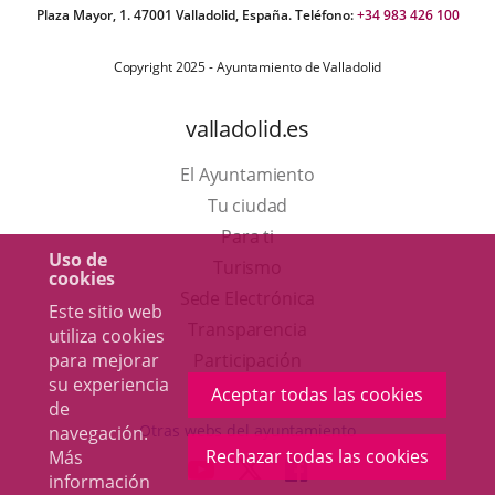
Plaza Mayor, 1. 47001 Valladolid, España. Teléfono:
+34 983 426 100
Copyright 2025 - Ayuntamiento de Valladolid
valladolid.es
El Ayuntamiento
Tu ciudad
Para ti
Uso de
Este
Turismo
cookies
enlace
Enlace
Sede Electrónica
Este sitio web
se
a
Transparencia
utiliza cookies
abrirá
una
Participación
para mejorar
su experiencia
en
aplicación
Aceptar todas las cookies
de
una
externa.
Otras webs del ayuntamiento
navegación.
ventana
Rechazar todas las cookies
Más
aderSocial
ENLACE
ENLACE
ENLACE
información
nueva.