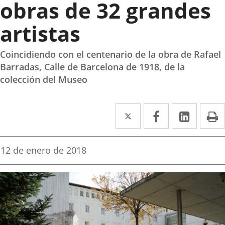
obras de 32 grandes
artistas
Coincidiendo con el centenario de la obra de Rafael
Barradas, Calle de Barcelona de 1918, de la
colección del Museo
Twitter
Enlace
Facebook
Enlace
Linke
Enlace
I
a
a
a
una
una
una
Fecha
12 de enero de 2018
de
aplicación
aplicación
aplica
la
noticia
externa.
externa.
extern