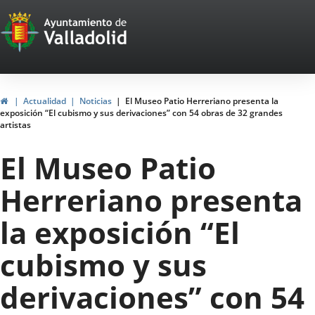
Portal
Saltar al contenido
Web
del
Ayuntamiento
Inicio
Actualidad
Noticias
El Museo Patio Herreriano presenta la
exposición “El cubismo y sus derivaciones” con 54 obras de 32 grandes
de
artistas
Valladolid
El Museo Patio
Herreriano presenta
la exposición “El
cubismo y sus
derivaciones” con 54