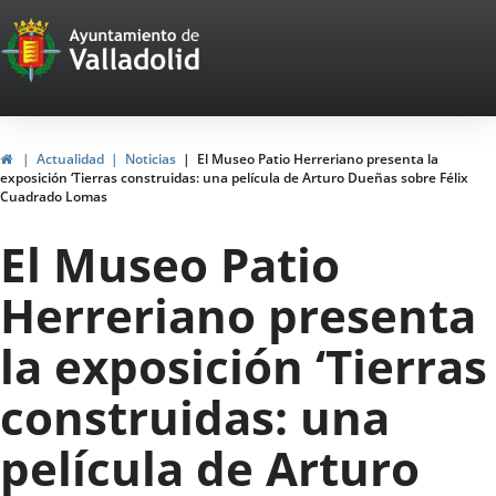
Portal
Saltar al contenido
Web
del
Ayuntamiento
Inicio
Actualidad
Noticias
El Museo Patio Herreriano presenta la
exposición ‘Tierras construidas: una película de Arturo Dueñas sobre Félix
de
Cuadrado Lomas
Valladolid
El Museo Patio
Herreriano presenta
la exposición ‘Tierras
construidas: una
película de Arturo