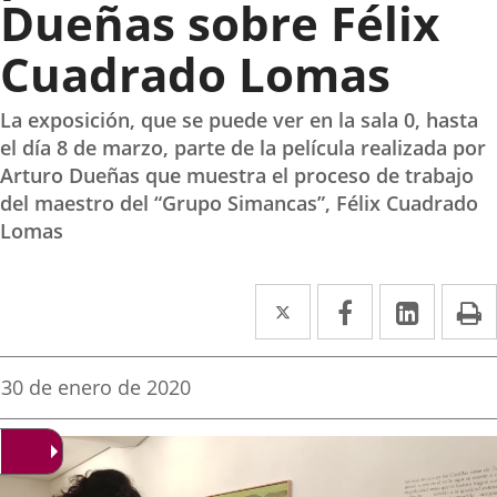
Dueñas sobre Félix
Cuadrado Lomas
La exposición, que se puede ver en la sala 0, hasta
el día 8 de marzo, parte de la película realizada por
Arturo Dueñas que muestra el proceso de trabajo
del maestro del “Grupo Simancas”, Félix Cuadrado
Lomas
Twitter
Enlace
Facebook
Enlace
Linke
Enlace
I
a
a
a
una
una
una
Fecha
30 de enero de 2020
de
aplicación
aplicación
aplica
la
noticia
externa.
externa.
extern