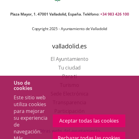
Plaza Mayor, 1. 47001 Valladolid, España. Teléfono:
+34 983 426 100
Copyright 2025 - Ayuntamiento de Valladolid
valladolid.es
El Ayuntamiento
Tu ciudad
Para ti
Uso de
Este
Turismo
cookies
enlace
Enlace
Sede Electrónica
Este sitio web
se
a
Transparencia
utiliza cookies
abrirá
una
para mejorar
Participación
su experiencia
en
aplicación
Aceptar todas las cookies
de
una
externa.
Otras webs del ayuntamiento
navegación.
ventana
Rechazar todas las cookies
Más