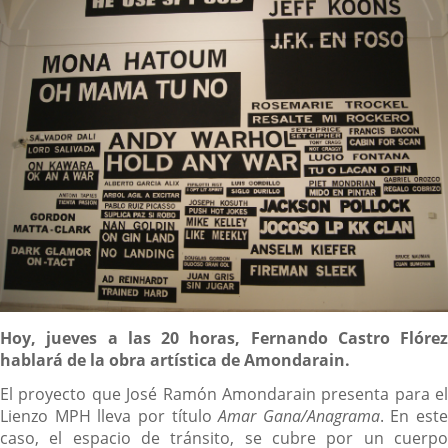
Descripción
Hoy, jueves a las 20 horas, Fernando Castro Flórez
hablará de la obra artística de Amondarain.
El proyecto que José Ramón Amondarain presenta para el
Lienzo MPH lleva por título
Amar Gana/Anagrama
. En este
caso, el espacio de tránsito, se cubre por un cuerpo