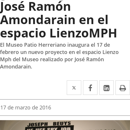
José Ramón
Amondarain en el
espacio LienzoMPH
El Museo Patio Herreriano inaugura el 17 de
febrero un nuevo proyecto en el espacio Lienzo
Mph del Museo realizado por José Ramón
Amondarain.
Twitter
Enlace
Facebook
Enlace
Linke
Enlace
I
a
a
a
una
una
una
Fecha
17 de marzo de 2016
de
aplicación
aplicación
aplica
la
noticia
externa.
externa.
extern