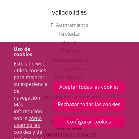
valladolid.es
El Ayuntamiento
Tu ciudad
Para ti
Uso de
Este
Turismo
cookies
enlace
Enlace
Sede Electrónica
Este sitio web
se
a
Transparencia
utiliza cookies
abrirá
una
Participación
para mejorar
su experiencia
en
aplicación
Aceptar todas las cookies
de
una
externa.
Otras webs del ayuntamiento
navegación.
ventana
Rechazar todas las cookies
Más
aderSocial
ENLACE
ENLACE
ENLACE
información
nueva.
A
A
A
sobre
cómo
ACCESIBILIDAD
Configurar cookies
UNA
UNA
UNA
usamos las
MAPA WEB
APLICACIÓN
APLICACIÓN
APLICACIÓN
cookies y de
r
CONDICIONES LEGALES
EXTERNA.
EXTERNA.
EXTERNA.
qué manera