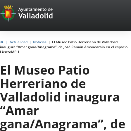
Portal
Saltar al contenido
Web
del
Ayuntamiento
Inicio
Actualidad
Noticias
El Museo Patio Herreriano de Valladolid
inaugura “Amar gana/Anagrama”, de José Ramón Amondarain en el espacio
de
LienzoMPH
Valladolid
El Museo Patio
Herreriano de
Valladolid inaugura
“Amar
gana/Anagrama”, de