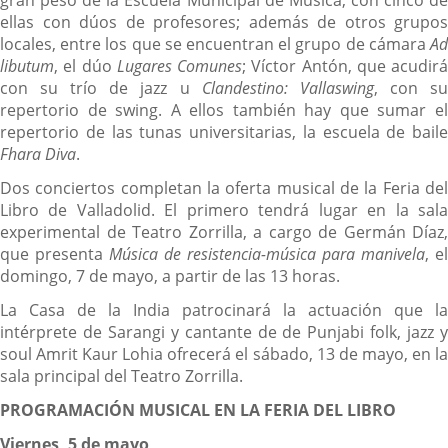
gran peso de la Escuela Municipal de Música, con cinco de
ellas con dúos de profesores; además de otros grupos
locales, entre los que se encuentran el grupo de cámara
Ad
libutum
, el dúo
Lugares Comunes
; Víctor Antón, que acudirá
con su trío de jazz u
Clandestino: Vallaswing
, con s
repertorio de swing. A ellos también hay que sumar el
repertorio de las tunas universitarias, la escuela de baile
Fhara Diva
.
Dos conciertos completan la oferta musical de la Feria del
Libro de Valladolid. El primero tendrá lugar en la sala
experimental de Teatro Zorrilla, a cargo de Germán Díaz,
que presenta
Música de resistencia-música para manivela
, el
domingo, 7 de mayo, a partir de las 13 horas.
La Casa de la India patrocinará la actuación que la
intérprete de Sarangi y cantante de de Punjabi folk, jazz y
soul Amrit Kaur Lohia ofrecerá el sábado, 13 de mayo, en la
sala principal del Teatro Zorrilla.
PROGRAMACIÓN MUSICAL EN LA FERIA DEL LIBRO
Viernes, 5 de mayo