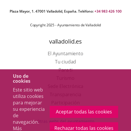
Plaza Mayor, 1. 47001 Valladolid, España. Teléfono:
+34 983 426 100
Copyright 2025 - Ayuntamiento de Valladolid
valladolid.es
El Ayuntamiento
Tu ciudad
Para ti
Uso de
Este
Turismo
cookies
enlace
Enlace
Sede Electrónica
Este sitio web
se
a
Transparencia
utiliza cookies
abrirá
una
para mejorar
Participación
su experiencia
en
aplicación
Aceptar todas las cookies
de
una
externa.
Otras webs del ayuntamiento
navegación.
ventana
Rechazar todas las cookies
Más