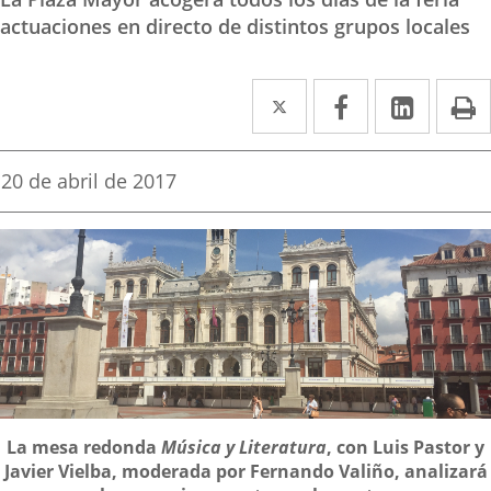
actuaciones en directo de distintos grupos locales
Twitter
Enlace
Facebook
Enlace
Linke
Enlace
I
a
a
a
una
una
una
Fecha
20 de abril de 2017
de
aplicación
aplicación
aplica
la
noticia
externa.
externa.
extern
Descripción
La mesa redonda
Música y Literatura
, con Luis Pastor y
Javier Vielba, moderada por Fernando Valiño, analizará