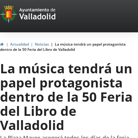
Portal
Saltar al contenido
Web
del
Ayuntamiento
Inicio
Actualidad
Noticias
La música tendrá un papel protagonista
dentro de la 50 Feria del Libro de Valladolid
de
La música tendrá un
Valladolid
papel protagonista
dentro de la 50 Feria
del Libro de
Valladolid
La Plaza Mayor acogerá todos los días de la feria