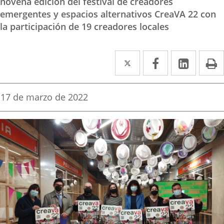
novena edición del festival de creadores
emergentes y espacios alternativos CreaVA 22 con
la participación de 19 creadores locales
Twitter
Enlace
Facebook
Enlace
Linke
Enlace
I
a
a
a
una
una
una
Fecha
17 de marzo de 2022
de
aplicación
aplicación
aplica
la
noticia
externa.
externa.
extern