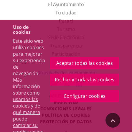
El Ayuntamiento
Tu ciudad
Para ti
Uso de
Este
Turismo
cookies
enlace
Enlace
Sede Electrónica
Este sitio web
se
a
Transparencia
utiliza cookies
abrirá
una
para mejorar
Participación
su experiencia
en
aplicación
Aceptar todas las cookies
de
una
externa.
Otras webs del ayuntamiento
navegación.
ventana
Rechazar todas las cookies
Más
aderSocial
ENLACE
ENLACE
ENLACE
información
nueva.
A
A
A
sobre
cómo
ACCESIBILIDAD
Configurar cookies
UNA
UNA
UNA
usamos las
MAPA WEB
APLICACIÓN
APLICACIÓN
APLICACIÓN
cookies y de
r
CONDICIONES LEGALES
EXTERNA.
EXTERNA.
EXTERNA.
qué manera
POLÍTICA DE COOKIES
puede
"Volver
PROTECCIÓN DE DATOS
cambiar su
Toggl
configuración
.