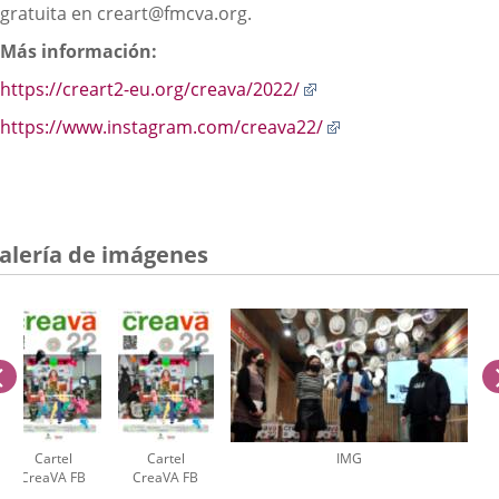
gratuita en creart@fmcva.org.
Más información:
Enlace
https://creart2-eu.org/creava/2022/
a
Enlace
https://www.instagram.com/creava22/
una
a
aplicación
una
externa.
aplicación
externa.
alería de imágenes
anterior
Cartel
Cartel
IMG
CreaVA FB
CreaVA FB