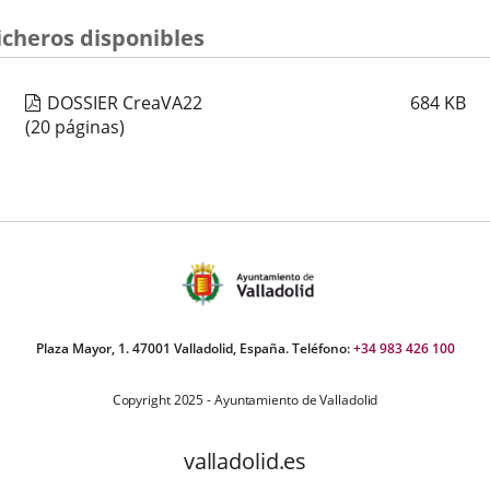
úmero
icheros disponibles
e
apositivas:
DOSSIER CreaVA22
684
KB
(20 páginas)
Plaza Mayor, 1. 47001 Valladolid, España. Teléfono:
+34 983 426 100
Copyright 2025 - Ayuntamiento de Valladolid
valladolid.es