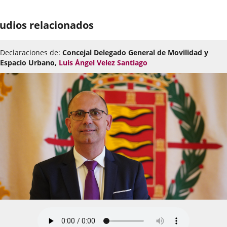
udios relacionados
Declaraciones de:
Concejal Delegado General de Movilidad y
Espacio Urbano,
Luis Ángel Velez Santiago