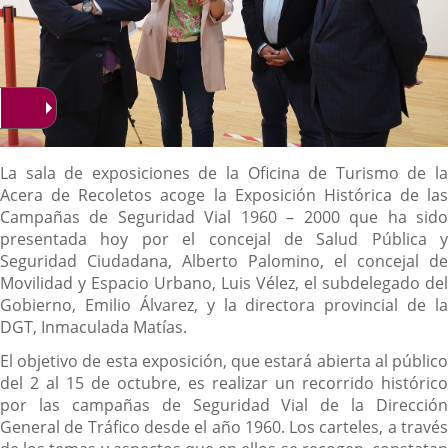
Descripción
La sala de exposiciones de la Oficina de Turismo de la
Acera de Recoletos acoge la Exposición Histórica de las
Campañas de Seguridad Vial 1960 – 2000 que ha sido
presentada hoy por el concejal de Salud Pública y
Seguridad Ciudadana, Alberto Palomino, el concejal de
Movilidad y Espacio Urbano, Luis Vélez, el subdelegado del
Gobierno, Emilio Álvarez, y la directora provincial de la
DGT, Inmaculada Matías.
El objetivo de esta exposición, que estará abierta al público
del 2 al 15 de octubre, es realizar un recorrido histórico
por las campañas de Seguridad Vial de la Dirección
General de Tráfico desde el año 1960. Los carteles, a través