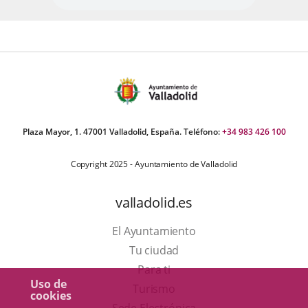
Plaza Mayor, 1. 47001 Valladolid, España. Teléfono:
+34 983 426 100
Copyright 2025 - Ayuntamiento de Valladolid
valladolid.es
El Ayuntamiento
Tu ciudad
Para ti
Uso de
Este
Turismo
cookies
enlace
Enlace