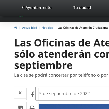
Portal
Saltar al contenido
valladolid.es
El Ayuntamiento
Tu ciudad
avaTop
Web
del
Inicio
Actualidad
Noticias
Las Oficinas de Atención Ciudadana 
Ayuntamiento
Las Oficinas de A
de
sólo atenderán con
Valladolid
septiembre
La cita se podrá concertar por teléfono o por
Twitter
Enlace
Facebook
Enlace
Fecha
5 de septiembre de 2022
de
a
a
la
LinkedIn
Enlace
Imprimir
una
noticia
una