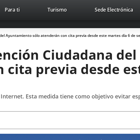
Este
En
Para ti
Turismo
Sede Electrónica
Accesibilidad
Trabaja con nosotros
Contac
enlace
a
se
un
abrirá
apl
del Ayuntamiento sólo atenderán con cita previa desde este martes día 6 de s
en
ext
una
tención Ciudadana de
ventana
nueva.
 cita previa desde es
 Internet. Esta medida tiene como objetivo evitar es