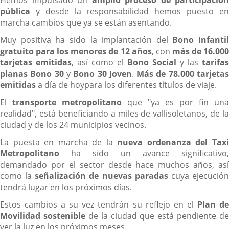
Hemos impulsado un
amplio proceso de participación
pública
y desde la responsabilidad hemos puesto en
marcha cambios que ya se están asentando.
Muy positiva ha sido la implantación del
Bono Infantil
gratuito para los menores de 12 años
, con
más de 16.00
tarjetas emitidas
, así como el
Bono Social
y las
tarifas
planas Bono 30
y
Bono 30 Joven
.
Más de 78.000 tarjeta
emitidas
a día de hoypara los diferentes títulos de viaje.
El
transporte metropolitano
que "ya es por fin una
realidad", está beneficiando a miles de vallisoletanos, de la
ciudad y de los 24 municipios vecinos.
La puesta en marcha de la
nueva ordenanza del Tax
Metropolitano
ha sido un avance significativo,
demandado por el sector desde hace muchos años, así
como la
señalización de nuevas paradas
cuya ejecució
tendrá lugar en los próximos días.
Estos cambios a su vez tendrán su reflejo en el
Plan d
Movilidad sostenible
de la ciudad que está pendiente de
ver la luz en los próximos meses.