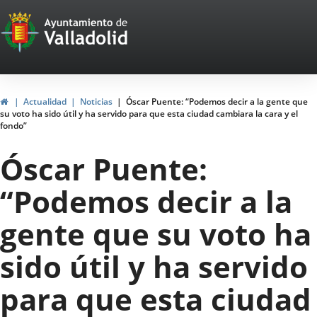
Portal
Saltar al contenido
Web
del
Ayuntamiento
Inicio
Actualidad
Noticias
Óscar Puente: “Podemos decir a la gente que
su voto ha sido útil y ha servido para que esta ciudad cambiara la cara y el
de
fondo”
Valladolid
Óscar Puente:
“Podemos decir a la
gente que su voto ha
sido útil y ha servido
para que esta ciudad