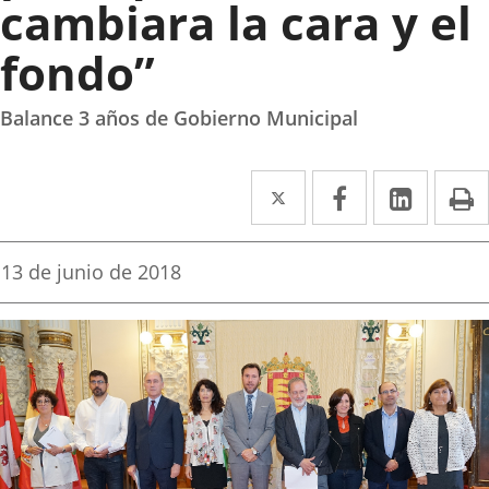
cambiara la cara y el
fondo”
Balance 3 años de Gobierno Municipal
Twitter
Enlace
Facebook
Enlace
Linke
Enlace
I
a
a
a
una
una
una
Fecha
13 de junio de 2018
de
aplicación
aplicación
aplica
la
noticia
externa.
externa.
extern