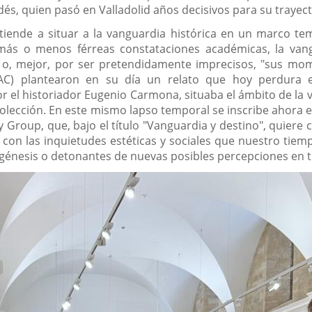
dés, quien pasó en Valladolid años decisivos para su trayect
te tiende a situar a la vanguardia histórica en un marco 
más o menos férreas constataciones académicas, la van
 o, mejor, por ser pretendidamente imprecisos, "sus mom
C) plantearon en su día un relato que hoy perdura e
or el historiador Eugenio Carmona, situaba el ámbito de la 
a colección. En este mismo lapso temporal se inscribe ahor
Group, que, bajo el título "Vanguardia y destino", quiere c
n las inquietudes estéticas y sociales que nuestro tiempo
nesis o detonantes de nuevas posibles percepciones en to