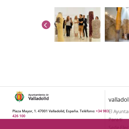
anterior
Número
de
diapositivas:
3
valladol
El Ayunt
Plaza Mayor, 1. 47001 Valladolid, España. Teléfono:
+34 983
426 100
Para ti
Sede Elec