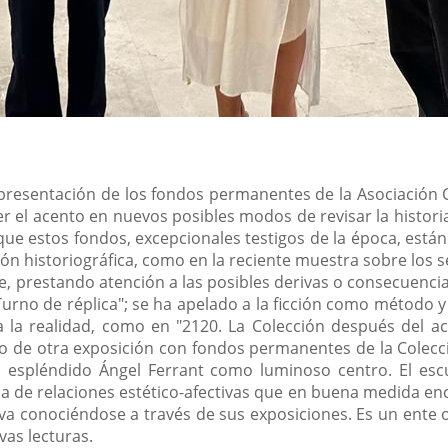
presentación de los fondos permanentes de la Asociación 
 el acento en nuevos posibles modos de revisar la historia 
 estos fondos, excepcionales testigos de la época, están 
ión historiográfica, como en la reciente muestra sobre los s
e, prestando atención a las posibles derivas o consecuenci
Turno de réplica"; se ha apelado a la ficción como método
n a la realidad, como en "2120. La Colección después del
go de otra exposición con fondos permanentes de la Colecci
n espléndido Ángel Ferrant como luminoso centro. El esc
ma de relaciones estético-afectivas que en buena medida enc
ón va conociéndose a través de sus exposiciones. Es un ent
as lecturas.