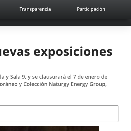
lace
Transparencia
Participación
avaHeaderSocial
Enlace
Enlace
Enlace
Buscar
to
Buscar
a
a
a
a
una
una
una
icación
aplicación
aplicación
aplicación
erna.
externa.
externa.
externa.
uevas exposiciones
a y Sala 9, y se clausurará el 7 de enero de
poráneo y Colección Naturgy Energy Group,