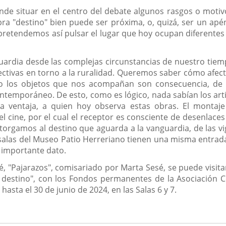
de situar en el centro del debate algunos rasgos o motivos
a "destino" bien puede ser próxima, o, quizá, ser un apé
pretendemos así pulsar el lugar que hoy ocupan diferentes 
rdia desde las complejas circunstancias de nuestro tiemp
tivas en torno a la ruralidad. Queremos saber cómo afect
los objetos que nos acompañan son consecuencia, de nu
ontemporáneo. De esto, como es lógico, nada sabían los art
a ventaja, a quien hoy observa estas obras. El montaje
el cine, por el cual el receptor es consciente de desenlac
torgamos al destino que aguarda a la vanguardia, de las vi
salas del Museo Patio Herreriano tienen una misma entrada y
 importante dato.
, "Pajarazos", comisariado por Marta Sesé, se puede visitar 
y destino", con los Fondos permanentes de la Asociación
sta el 30 de junio de 2024, en las Salas 6 y 7.