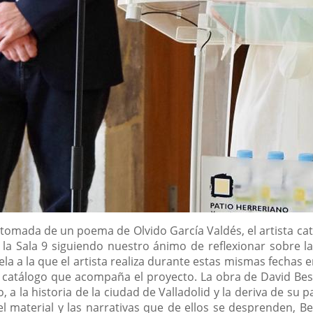
a tomada de un poema de Olvido García Valdés, el artista ca
n la Sala 9 siguiendo nuestro ánimo de reflexionar sobre l
la a la que el artista realiza durante estas mismas fechas e
 catálogo que acompaña el proyecto. La obra de David Best
o, a la historia de la ciudad de Valladolid y la deriva de su
l material y las narrativas que de ellos se desprenden, 