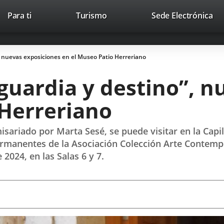
Este
En
Para ti
Turismo
Sede Electrónica
Accesibilidad
Trabaja con nosotros
Contac
enlace
a
se
un
abrirá
apl
, nuevas exposiciones en el Museo Patio Herreriano
en
ext
una
guardia y destino”, n
ventana
nueva.
 Herreriano
sariado por Marta Sesé, se puede visitar en la Capill
ermanentes de la Asociación Colección Arte Contem
2024, en las Salas 6 y 7.