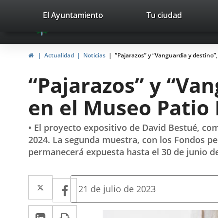
Portal
Saltar al contenido
valladolid.es
El Ayuntamiento
Tu ciudad
avaTop
Web
del
Inicio
Actualidad
Noticias
“Pajarazos” y “Vanguardia y destino”
Ayuntamiento
“Pajarazos” y “Van
de
en el Museo Patio
Valladolid
• El proyecto expositivo de David Bestué, comi
2024. La segunda muestra, con los Fondos p
permanecerá expuesta hasta el 30 de junio de 
Twitter
Enlace
Facebook
Enlace
Fecha
21 de julio de 2023
de
a
a
la
LinkedIn
Enlace
Imprimir
una
noticia