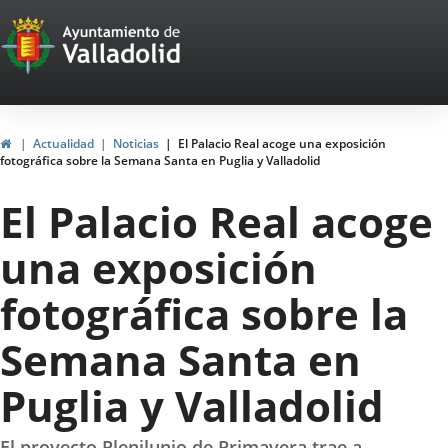
Portal
Saltar al contenido
Web
del
Ayuntamiento
Inicio
Actualidad
Noticias
El Palacio Real acoge una exposición
fotográfica sobre la Semana Santa en Puglia y Valladolid
de
El Palacio Real acoge
Valladolid
una exposición
fotográfica sobre la
Semana Santa en
Puglia y Valladolid
El proyecto Plenilunio de Primavera trae a