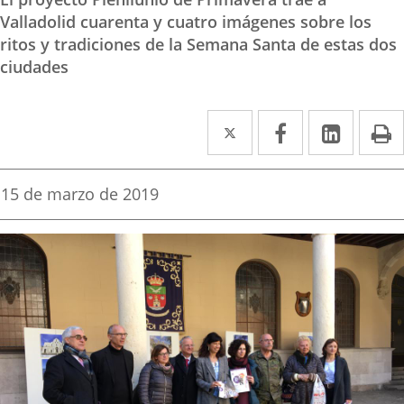
Valladolid cuarenta y cuatro imágenes sobre los
ritos y tradiciones de la Semana Santa de estas dos
ciudades
Twitter
Enlace
Facebook
Enlace
Linke
Enlace
I
a
a
a
una
una
una
Fecha
15 de marzo de 2019
de
aplicación
aplicación
aplica
la
noticia
externa.
externa.
extern