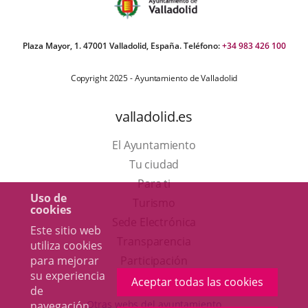
Plaza Mayor, 1. 47001 Valladolid, España. Teléfono:
+34 983 426 100
Copyright 2025 - Ayuntamiento de Valladolid
valladolid.es
El Ayuntamiento
Tu ciudad
Para ti
Uso de
Este
Turismo
cookies
enlace
Enlace
Sede Electrónica
Este sitio web
se
a
Transparencia
utiliza cookies
abrirá
una
para mejorar
Participación
su experiencia
en
aplicación
Aceptar todas las cookies
de
una
externa.
Otras webs del ayuntamiento
navegación.