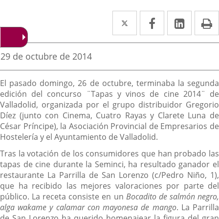
Twitter
Enlace
Facebook
Enlace
Linke
Enlace
I
a
a
a
una
una
una
Fecha
29 de octubre de 2014
de
aplicación
aplicación
aplica
la
Descripción
noticia
externa.
externa.
extern
El pasado domingo, 26 de octubre, terminaba la segunda
edición del concurso ¨Tapas y vinos de cine 2014¨ de
Valladolid, organizada por el grupo distribuidor Gregorio
Díez (junto con Cinema, Cuatro Rayas y Clarete Luna de
César Príncipe), la Asociación Provincial de Empresarios de
Hostelería y el Ayuntamiento de Valladolid.
Tras la votación de los consumidores que han probado las
tapas de cine durante la Seminci, ha resultado ganador el
restaurante La Parrilla de San Lorenzo (c/Pedro Niño, 1),
que ha recibido las mejores valoraciones por parte del
público. La receta consiste en un
Bocadito de salmón negro
alga wakame y calamar con mayonesa de mango
. La Parrill
de San Lorenzo ha querido homenajear la figura del gran