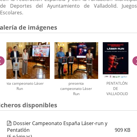
de Deportes del Ayuntamiento de Valladolid. Juegos
Escolares.
alería de imágenes
anterior
esenta campeonato Láser
presenta
PENTATLÓN
Run
campeonato Láser
DE
Run
VALLADOLID
úmero
icheros disponibles
e
apositivas:
Dossier Campeonato España Láser-run y
Pentatlón
909
KB
(6 páginas)