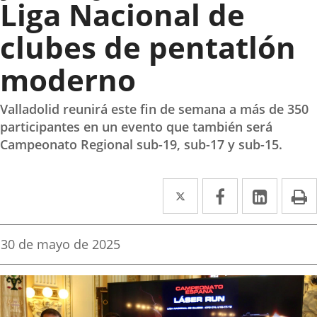
Liga Nacional de
clubes de pentatlón
moderno
Valladolid reunirá este fin de semana a más de 350
participantes en un evento que también será
Campeonato Regional sub-19, sub-17 y sub-15.
Twitter
Enlace
Facebook
Enlace
Linke
Enlace
I
a
a
a
una
una
una
Fecha
30 de mayo de 2025
de
aplicación
aplicación
aplica
la
noticia
externa.
externa.
extern