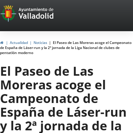
Portal
Saltar al contenido
Web
del
Ayuntamiento
Inicio
Actualidad
Noticias
El Paseo de Las Moreras acoge el Campeonato
de España de Láser-run y la 2ª jornada de la Liga Nacional de clubes de
de
pentatlón moderno
Valladolid
El Paseo de Las
Moreras acoge el
Campeonato de
España de Láser-run
y la 2ª jornada de la