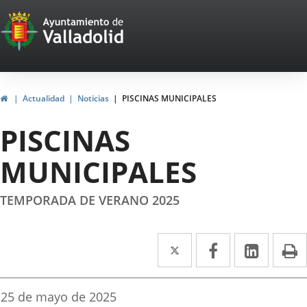
Portal
Saltar al contenido
Web
del
Ayuntamiento
Inicio
Actualidad
Noticias
PISCINAS MUNICIPALES
de
PISCINAS
Valladolid
MUNICIPALES
TEMPORADA DE VERANO 2025
Twitter
Enlace
Facebook
Enlace
Linke
Enlace
I
a
a
a
una
una
una
Fecha
25 de mayo de 2025