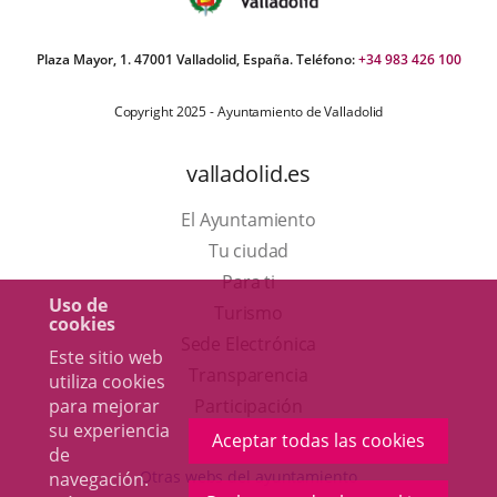
Plaza Mayor, 1. 47001 Valladolid, España. Teléfono:
+34 983 426 100
Copyright 2025 - Ayuntamiento de Valladolid
valladolid.es
El Ayuntamiento
Tu ciudad
Para ti
Uso de
Este
Turismo
cookies
enlace
Enlace
Sede Electrónica
Este sitio web
se
a
Transparencia
utiliza cookies
abrirá
una
para mejorar
Participación
su experiencia
en
aplicación
Aceptar todas las cookies
de
una
externa.
Otras webs del ayuntamiento
navegación.