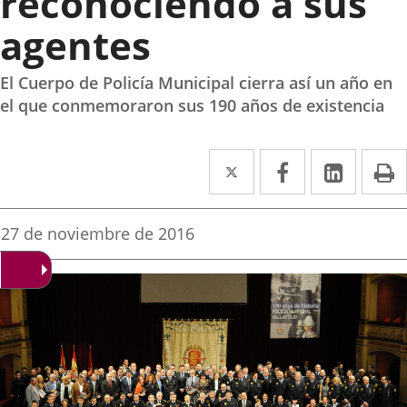
reconociendo a sus
agentes
El Cuerpo de Policía Municipal cierra así un año en
el que conmemoraron sus 190 años de existencia
Twitter
Enlace
Facebook
Enlace
Linke
Enlace
I
a
a
a
una
una
una
Fecha
27 de noviembre de 2016
de
aplicación
aplicación
aplica
la
noticia
externa.
externa.
extern