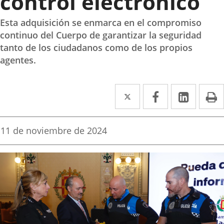
control electrónico
Esta adquisición se enmarca en el compromiso
continuo del Cuerpo de garantizar la seguridad
tanto de los ciudadanos como de los propios
agentes.
Twitter
Enlace
Facebook
Enlace
Linke
Enlace
I
a
a
a
una
una
una
Fecha
11 de noviembre de 2024
de
aplicación
aplicación
aplica
la
noticia
externa.
externa.
extern