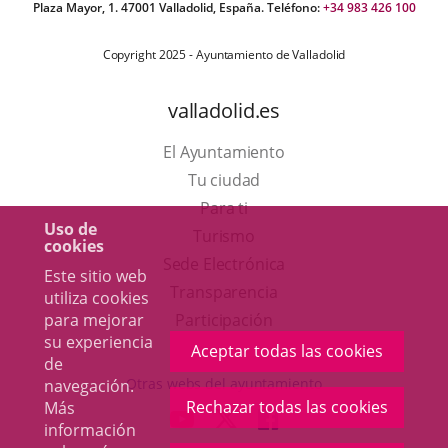
Plaza Mayor, 1. 47001 Valladolid, España. Teléfono:
+34 983 426 100
Copyright 2025 - Ayuntamiento de Valladolid
valladolid.es
El Ayuntamiento
Tu ciudad
Para ti
Uso de
Este
Turismo
cookies
enlace
Enlace
Sede Electrónica
Este sitio web
se
a
Transparencia
utiliza cookies
abrirá
una
Participación
para mejorar
su experiencia
en
aplicación
Aceptar todas las cookies
de
una
externa.
Otras webs del ayuntamiento
navegación.
ventana
Rechazar todas las cookies
Más
aderSocial
ENLACE
ENLACE
ENLACE
información
nueva.
A
A
A