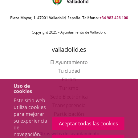
Plaza Mayor, 1. 47001 Valladolid, España. Teléfono:
+34 983 426 100
Copyright 2025 - Ayuntamiento de Valladolid
valladolid.es
El Ayuntamiento
Tu ciudad
Para ti
Uso de
Este
Turismo
cookies
enlace
Enlace
Sede Electrónica
Este sitio web
se
a
Transparencia
utiliza cookies
abrirá
una
para mejorar
Participación
su experiencia
en
aplicación
Aceptar todas las cookies
de
una
externa.
Otras webs del ayuntamiento
navegación.