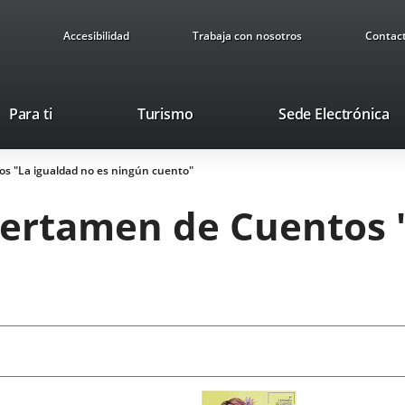
Accesibilidad
Trabaja con nosotros
Contac
Este
En
Para ti
Turismo
Sede Electrónica
enlace
a
se
u
os "La igualdad no es ningún cuento"
abrirá
ap
en
ex
Certamen de Cuentos "
una
ventana
nueva.