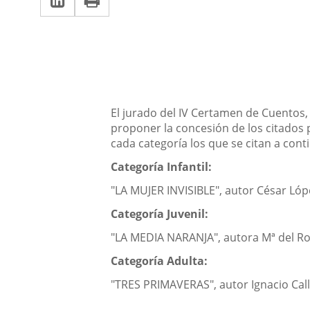
una
a
aplicación
aplicación
una
externa.
externa.
aplicación
externa.
Descripción
El jurado del IV Certamen de Cuentos,
proponer la concesión de los citados 
cada categoría los que se citan a cont
Categoría Infantil:
"LA MUJER INVISIBLE", autor César Lóp
Categoría Juvenil:
"LA MEDIA NARANJA", autora Mª del R
Categoría Adulta:
"TRES PRIMAVERAS", autor Ignacio Call