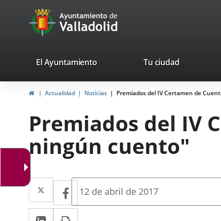
Portal
Saltar al contenido
avaTop
Web
del
Ayuntamiento
valladolid.es
El Ayuntamiento
Tu ciudad
de
Inicio
Actualidad
Noticias
Premiados del IV Certamen de Cuent
Valladolid
Premiados del IV 
ningún cuento"
Twitter
Enlace
Facebook
Enlace
Fecha
12 de abril de 2017
de
a
a
la
LinkedIn
Enlace
Imprimir
una
noticia