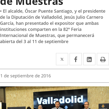
de Muestras
• El alcalde, Óscar Puente Santiago, y el presidente
de la Diputación de Valladolid, Jesús Julio Carnero
García, han presentado el expositor que ambas
instituciones comparten en la 82ª Feria
Internacional de Muestras, que permanecerá
abierta del 3 al 11 de septiembre
Twitter
Enlace
Facebook
Enlace
Linke
Enlace
I
a
a
a
una
una
una
Fecha
1 de septiembre de 2016
de
aplicación
aplicación
aplica
la
noticia
externa.
externa.
extern