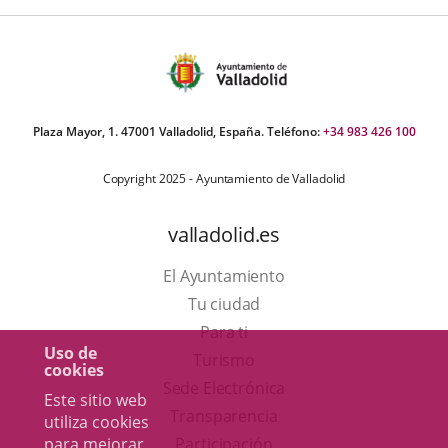
Plaza Mayor, 1. 47001 Valladolid, España. Teléfono:
+34 983 426 100
Copyright 2025 - Ayuntamiento de Valladolid
valladolid.es
El Ayuntamiento
Tu ciudad
Para ti
Uso de
Este
Turismo
cookies
enlace
Enlace
Sede Electrónica
Este sitio web
se
a
Transparencia
utiliza cookies
abrirá
una
para mejorar
Participación