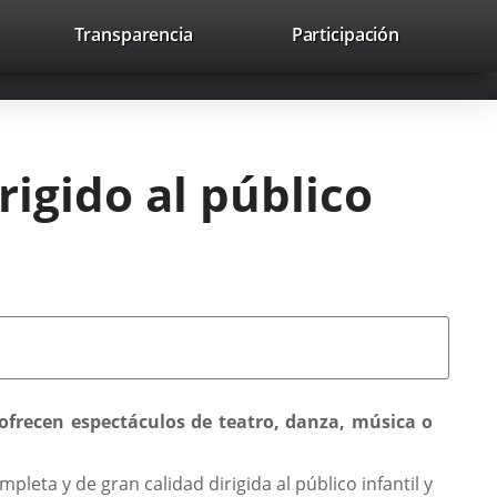
lace
Transparencia
Participación
avaHeaderSocial
Enlace
Enlace
Enlace
Buscar
to
Buscar
a
a
a
a
una
una
una
icación
aplicación
aplicación
aplicación
erna.
externa.
externa.
externa.
igido al público
 ofrecen espectáculos de teatro, danza, música o
ta y de gran calidad dirigida al público infantil y