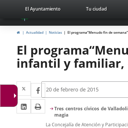
Portal
Saltar al contenido
valladolid.es
El Ayuntamiento
Tu ciudad
avaTop
Web
del
Inicio
Actualidad
Noticias
El programa“Menudo fin de semana”, d
Ayuntamiento
El programa“Menud
de
infantil y familia
Valladolid
Twitter
Enlace
Facebook
Enlace
Fecha
20 de febrero de 2015
de
a
a
la
LinkedIn
Enlace
Imprimir
una
noticia
una
Descripción
Tres centros cívicos de Vallado
a
aplicación
magia
aplicación
una
externa.
La Concejalía de Atención y Participa
externa.