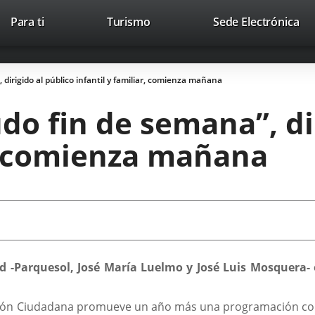
Este
En
Para ti
Turismo
Sede Electrónica
Accesibilidad
Trabaja con nosotros
Contac
enlace
a
se
un
abrirá
apl
irigido al público infantil y familiar, comienza mañana
en
ext
una
o fin de semana”, dir
ventana
nueva.
r, comienza mañana
lid -Parquesol, José María Luelmo y José Luis Mosquera-
ción Ciudadana promueve un año más una programación comple