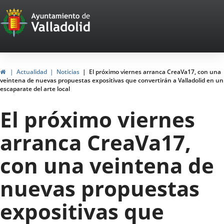
Portal
Saltar al contenido
Web
del
Ayuntamiento
Inicio
Actualidad
Noticias
El próximo viernes arranca CreaVa17, con una
veintena de nuevas propuestas expositivas que convertirán a Valladolid en un
de
escaparate del arte local
Valladolid
El próximo viernes
arranca CreaVa17,
con una veintena de
nuevas propuestas
expositivas que