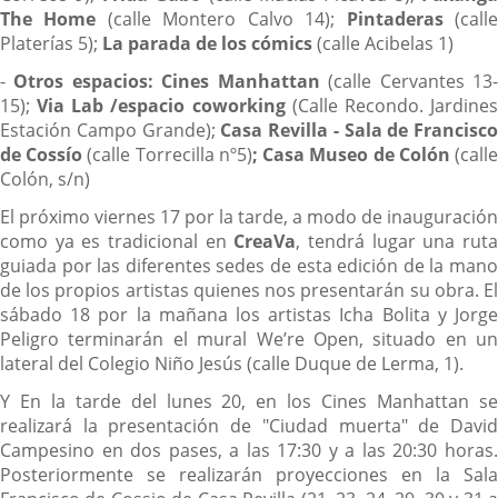
The Home
(calle Montero Calvo 14);
Pintaderas
(call
Platerías 5);
La parada de los cómics
(calle Acibelas 1)
-
Otros espacios
: Cines Manhattan
(calle Cervantes 13
15);
Via Lab /espacio coworking
(Calle Recondo. Jardine
Estación Campo Grande);
Casa Revilla - Sala de Francisco
de Cossío
(calle Torrecilla nº5)
; Casa Museo de Colón
(call
Colón, s/n)
El próximo viernes 17 por la tarde, a modo de inauguración
como ya es tradicional en
CreaVa
, tendrá lugar una rut
guiada por las diferentes sedes de esta edición de la mano
de los propios artistas quienes nos presentarán su obra. El
sábado 18 por la mañana los artistas Icha Bolita y Jorge
Peligro terminarán el mural We’re Open, situado en un
lateral del Colegio Niño Jesús (calle Duque de Lerma, 1).
Y En la tarde del lunes 20, en los Cines Manhattan se
realizará la presentación de "Ciudad muerta" de David
Campesino en dos pases, a las 17:30 y a las 20:30 horas.
Posteriormente se realizarán proyecciones en la Sala