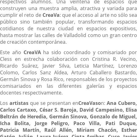
respectivos alumnos. Una veintena de espacios que
construyen una muestra amplia, atractiva y variada para
cumplir el reto de
CreaVa
: que el acceso al arte no sólo se
público sino también popular, transformando espacios
cotidianos de nuestra ciudad en espacios expositivos,
hasta mostrar las calles de Valladolid como un gran centro
de creación contemporánea.
Este año
CreaVA
ha sido coordinado y comisariado por
Cless en estrecha colaboración con Cristina R. Vecino,
Ricardo Suárez, Javier Silva, Leticia Martínez, Lorenzo
Colomo, Carlos Sanz Aldea, Arturo Caballero Bastardo,
Germán Sinova y Rosa Rico, responsables de los proyectos
comisariados en las diferentes galerías y espacios
docentes respectivamente.
Los
artistas
que se presentan en
CreaVa
so
n:
Ana Cubero,
Carlos Cartaxo, César S. Baroja, David Campesino, Elisa
Beltrán de Heredia, Germán Sinova, Gonzalo de Miguel,
Icha Bolita, Jorge Peligro, Paco Villa, Pati Duque,
Patricia Martín, Raúl Allén, Miriam Chacón, Esther
Gatón, Julián, Laura Juárez, Cinta Arribas, Cuco, Javier