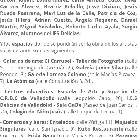
Carrera Álvarez, Beatriz Rebollo, Jesse Dixium, Jesús
Rueda Pastrana, Mari Luz de la Calle, Patricia de Cos,
Jesús Hilera,
Adrián Cuesta, Ángela Requena, Daniel
Martín, Miguel Seisdedos, Roberto Carlos Ayala, Sergio
Álvarez, alumnos del IES Delicias.
Y los
espacios
donde se pondrán ver la obra de los artista
vallisoletanos son los siguientes:
-
Galerías de arte:
El Carrusel - Taller de Fotografía
(call
Santo Domingo de Guzmán 2,);
Galería Javier Silva
(calle
Renedo, 8)
; Galería Lorenzo Colomo
(calle Macías Picavea
7);
La Atómica
(calle Constitución 8, 2d).
-
Centros educativos
: Escuela de Arte y Superior de
C.R.B.C de Valladolid
(calle Leopoldo Cano, 20),
I.E.
Delicias de Valladolid - Sala GaBe
(Paseo de Juan Carlos I
20);
Colegio del Niño Jesús
(calle Duque de Lerma, 1).
-
Comercios y bares
: Entelados
(calle Zúñiga 11);
Majuelos
Singulares
(calle San Ignacio 9);
Kubo Restaurante
(call
Correos 9);
Frida Gabo
(calle Macías Picavea 5);
Paxanga