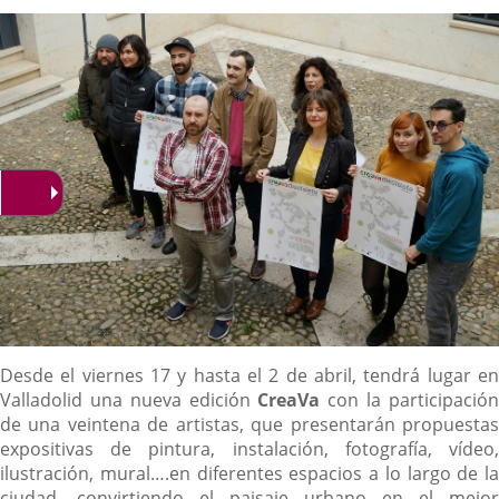
la
noticia
externa.
externa.
extern
Descripción
Desde el viernes 17 y hasta el 2 de abril, tendrá lugar en
Valladolid una nueva edición
CreaVa
con la participació
de una veintena de artistas, que presentarán propuestas
expositivas de pintura, instalación, fotografía, vídeo,
ilustración, mural….en diferentes espacios a lo largo de la
ciudad, convirtiendo el paisaje urbano en el mejor