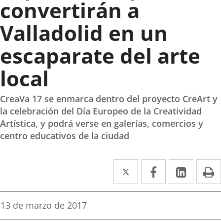
convertirán a
Valladolid en un
escaparate del arte
local
CreaVa 17 se enmarca dentro del proyecto CreArt y
la celebración del Día Europeo de la Creatividad
Artística, y podrá verse en galerías, comercios y
centro educativos de la ciudad
Twitter
Enlace
Facebook
Enlace
Linke
Enlace
I
a
a
a
una
una
una
Fecha
13 de marzo de 2017
de
aplicación
aplicación
aplica