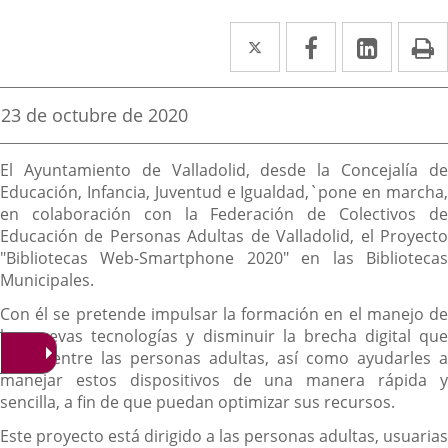
Twitter
Enlace
Facebook
Enlace
Linke
Enlace
I
a
a
a
una
una
una
Fecha
23 de octubre de 2020
de
aplicación
aplicación
aplica
la
Descripción
noticia
externa.
externa.
extern
El Ayuntamiento de Valladolid, desde la Concejalía de
Educación, Infancia, Juventud e Igualdad,`pone en marcha,
en colaboración con la Federación de Colectivos de
Educación de Personas Adultas de Valladolid, el Proyecto
"Bibliotecas Web-Smartphone 2020" en las Bibliotecas
Municipales.
Con él se pretende impulsar la formación en el manejo de
las nuevas tecnologías y disminuir la brecha digital que
existe entre las personas adultas, así como ayudarles a
manejar estos dispositivos de una manera rápida y
sencilla, a fin de que puedan optimizar sus recursos.
Este proyecto está dirigido a las personas adultas, usuarias