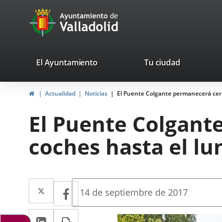
Portal
Saltar al contenido
avaTop
Web
del
Ayuntamiento
valladolid.es
El Ayuntamiento
Tu ciudad
de
Inicio
Actualidad
Noticias
El Puente Colgante permanecerá cerr
Valladolid
El Puente Colgant
coches hasta el l
Twitter
Enlace
Facebook
Enlace
Fecha
14 de septiembre de 2017
de
a
a
la
LinkedIn
Enlace
Imprimir
una
noticia