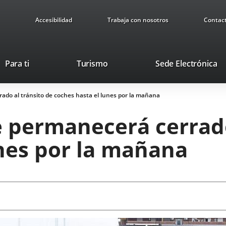
Accesibilidad
Trabaja con nosotros
Contac
Este
En
Para ti
Turismo
Sede Electrónica
enlace
a
se
u
ado al tránsito de coches hasta el lunes por la mañana
abrirá
ap
en
ex
e permanecerá cerrado
una
ventana
unes por la mañana
nueva.