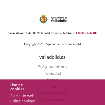
Plaza Mayor, 1. 47001 Valladolid, España. Teléfono:
+34 983 426 100
Copyright 2025 - Ayuntamiento de Valladolid
valladolid.es
El Ayuntamiento
Tu ciudad
Para ti
Uso de
Este
Turismo
cookies
enlace
Enlace
Sede Electrónica
Este sitio web
se
a
Transparencia
utiliza cookies