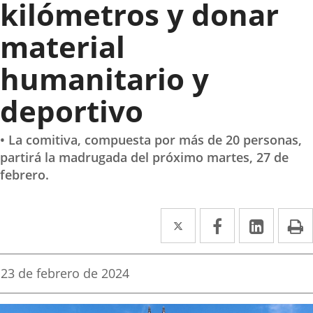
kilómetros y donar
material
humanitario y
deportivo
• La comitiva, compuesta por más de 20 personas,
partirá la madrugada del próximo martes, 27 de
febrero.
Twitter
Enlace
Facebook
Enlace
Linke
Enlace
I
a
a
a
una
una
una
Fecha
23 de febrero de 2024
de
aplicación
aplicación
aplica
la
noticia