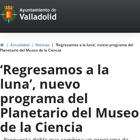
Portal
Saltar al contenido
Web
del
Ayuntamiento
Inicio
Actualidad
Noticias
‘Regresamos a la luna’, nuevo programa del
Planetario del Museo de la Ciencia
de
‘Regresamos a la
Valladolid
luna’, nuevo
programa del
Planetario del Museo
de la Ciencia
- Propuesta doble que combina un programa de