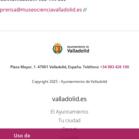
Enlace
prensa@museocienciavalladolid.es
a
una
aplicación
externa.
Plaza Mayor, 1. 47001 Valladolid, España. Teléfono:
+34 983 426 100
Copyright 2025 - Ayuntamiento de Valladolid
valladolid.es
El Ayuntamiento
Tu ciudad
Para ti
Uso de
Este
Turismo