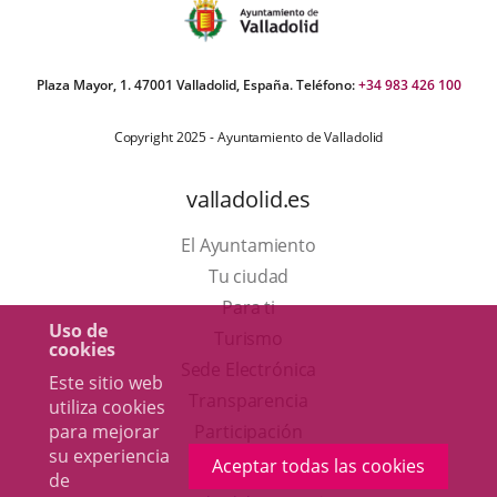
Plaza Mayor, 1. 47001 Valladolid, España. Teléfono:
+34 983 426 100
Copyright 2025 - Ayuntamiento de Valladolid
valladolid.es
El Ayuntamiento
Tu ciudad
Para ti
Uso de
Este
Turismo
cookies
enlace
Enlace
Sede Electrónica
Este sitio web
se
a
Transparencia
utiliza cookies
abrirá
una
para mejorar
Participación
su experiencia
en
aplicación
Aceptar todas las cookies
de
una
externa.