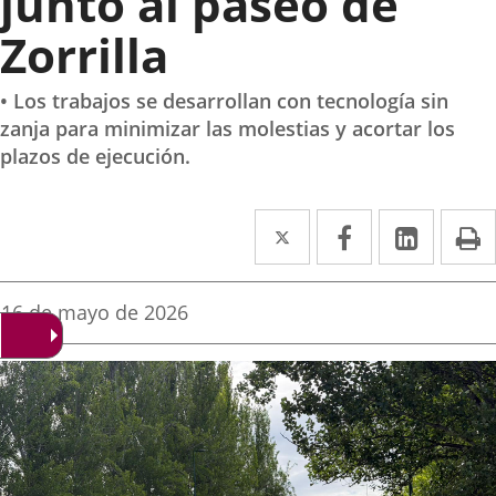
junto al paseo de
Zorrilla
• Los trabajos se desarrollan con tecnología sin
zanja para minimizar las molestias y acortar los
plazos de ejecución.
Twitter
Enlace
Facebook
Enlace
Linke
Enlace
I
a
a
a
una
una
una
Fecha
16 de mayo de 2026
de
aplicación
aplicación
aplica
la
noticia
externa.
externa.
extern