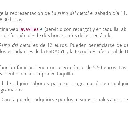
ge la representación de
La reina del metal
el sábado día 11, 
18:30 horas.
Enlace
ágina web
lavavll.es
(servicio con recargo) y en taquilla, a
a
vos de función desde dos horas antes del espectáculo.
una
Reina del metal
es de 12 euros
.
Pueden beneficiarse de de
aplicación
os estudiantes de la ESDACYL y la Escuela Profesional de D
externa.
 función familiar tienen un precio único de 5,50 euros. La
cuentos en la compra en taquilla.
idad de adquirir abonos para su programación en cualq
rogramados.
a Careta pueden adquirirse por los mismos canales a un pre