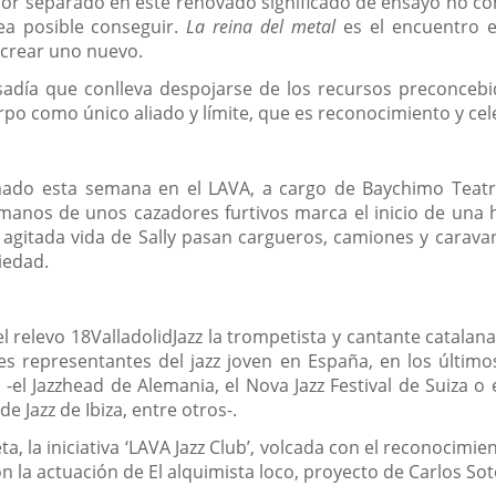
por separado en este renovado significado de ensayo no c
ea posible conseguir.
La reina del metal
es el encuentro e
 crear uno nuevo.
sadía que conlleva despojarse de los recursos preconcebi
o como único aliado y límite, que es reconocimiento y cele
mado esta semana en el LAVA, a cargo de Baychimo Teatro
anos de unos cazadores furtivos marca el inicio de una hi
 agitada vida de Sally pasan cargueros, camiones y carava
ciedad.
l relevo 18ValladolidJazz la trompetista y cantante catalan
es representantes del jazz joven en España, en los últi
 -el Jazzhead de Alemania, el Nova Jazz Festival de Suiza o
de Jazz de Ibiza, entre otros-.
a, la iniciativa ‘LAVA Jazz Club’, volcada con el reconocimi
on la actuación de El alquimista loco, proyecto de Carlos Sot