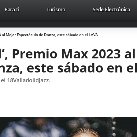
Este
En
Para ti
Turismo
Sede Electrónica
Accesibilidad
Trabaja con nosotros
Contac
enlace
a
se
un
abrirá
apl
3 al Mejor Espectáculo de Danza, este sábado en el LAVA
en
ext
una
l’, Premio Max 2023 a
ventana
nueva.
nza, este sábado en e
el 18ValladolidJazz.