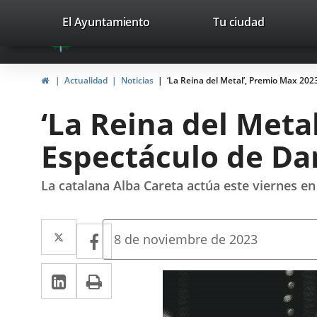
Portal
Saltar al contenido
valladolid.es
El Ayuntamiento
Tu ciudad
avaTop
Web
del
Inicio
Actualidad
Noticias
‘La Reina del Metal’, Premio Max 202
Ayuntamiento
‘La Reina del Meta
de
Espectáculo de Da
Valladolid
La catalana Alba Careta actúa este viernes en 
Twitter
Enlace
Facebook
Enlace
Fecha
8 de noviembre de 2023
de
a
a
la
LinkedIn
Enlace
Imprimir
una
noticia
una
a
aplicación
aplicación