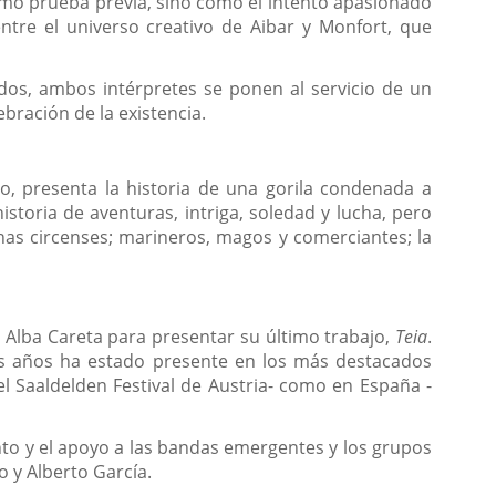
omo prueba previa, sino como el intento apasionado
ntre el universo creativo de Aibar y Monfort, que
dos, ambos intérpretes se ponen al servicio de un
bración de la existencia.
, presenta la historia de una gorila condenada a
storia de aventuras, intriga, soledad y lucha, pero
nas circenses; marineros, magos y comerciantes; la
a Alba Careta para presentar su último trabajo,
Teia
.
mos años ha estado presente en los más destacados
 el Saaldelden Festival de Austria- como en España -
ento y el apoyo a las bandas emergentes y los grupos
o y Alberto García.