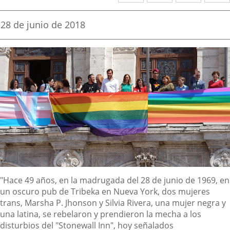
a
a
a
una
una
una
Fecha
28 de junio de 2018
de
aplicación
aplicación
aplica
la
noticia
externa.
externa.
extern
Descripción
"Hace 49 años, en la madrugada del 28 de junio de 1969, en
un oscuro pub de Tribeka en Nueva York, dos mujeres
trans, Marsha P. Jhonson y Silvia Rivera, una mujer negra y
una latina, se rebelaron y prendieron la mecha a los
disturbios del "Stonewall Inn", hoy señalados