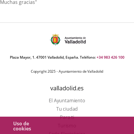
Muchas gracias"
Plaza Mayor, 1. 47001 Valladolid, España. Teléfono:
+34 983 426 100
Copyright 2025 - Ayuntamiento de Valladolid
valladolid.es
El Ayuntamiento
Tu ciudad
Para ti
Uso de
Este
Turismo
cookies
enlace
Enlace