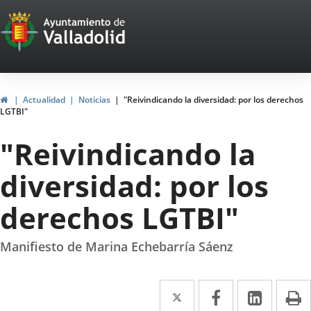
Portal
Saltar al contenido
Web
del
Ayuntamiento
Inicio
Actualidad
Noticias
"Reivindicando la diversidad: por los derechos
LGTBI"
de
"Reivindicando la
Valladolid
diversidad: por los
derechos LGTBI"
Manifiesto de Marina Echebarría Sáenz
Twitter
Enlace
Facebook
Enlace
Linke
Enlace
I