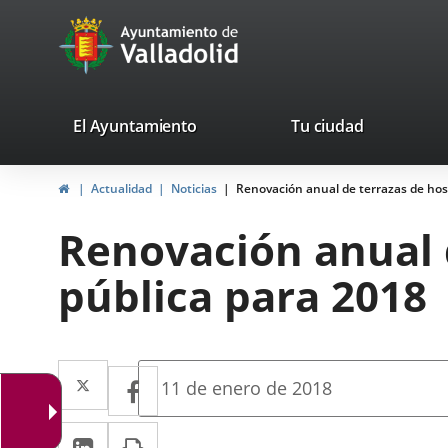
Portal
Saltar al contenido
avaTop
Web
del
Ayuntamiento
valladolid.es
El Ayuntamiento
Tu ciudad
de
Inicio
Actualidad
Noticias
Renovación anual de terrazas de host
Valladolid
Renovación anual d
pública para 2018
Twitter
Enlace
Facebook
Enlace
Fecha
11 de enero de 2018
de
a
a
la
LinkedIn
Enlace
Imprimir
una
noticia