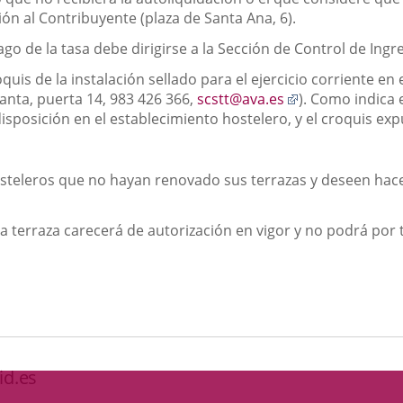
ión al Contribuyente (plaza de Santa Ana, 6).
go de la tasa debe dirigirse a la Sección de Control de Ingre
oquis de la instalación sellado para el ejercicio corriente en
Enlace
anta, puerta 14, 983 426 366,
scstt@ava.es
). Como indica 
a
sposición en el establecimiento hostelero, y el croquis expu
una
aplicación
externa.
 hosteleros que no hayan renovado sus terrazas y deseen hac
 la terraza carecerá de autorización en vigor y no podrá por 
id.es