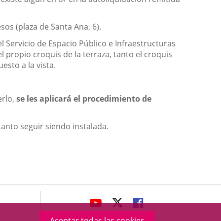
sos (plaza de Santa Ana, 6).
 el Servicio de Espacio Público e Infraestructuras
el propio croquis de la terraza, tanto el croquis
esto a la vista.
erlo,
se les aplicará el procedimiento de
tanto seguir siendo instalada.
avaHeaderSocial
ENLACE
ENLACE
ENLACE
A
A
A
Aceptar todas las cookies