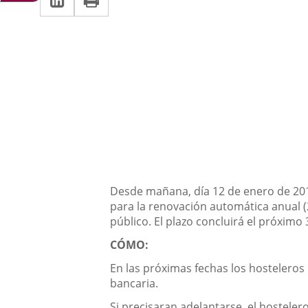
una
a
aplicación
aplicación
una
externa.
externa.
aplicación
externa.
Descripción
Desde mañana, día 12 de enero de 2018
para la renovación automática anual (2
público. El plazo concluirá el próxim
CÓMO
:
En las próximas fechas los hosteleros
bancaria.
Si precisaran adelantarse, el hosteler