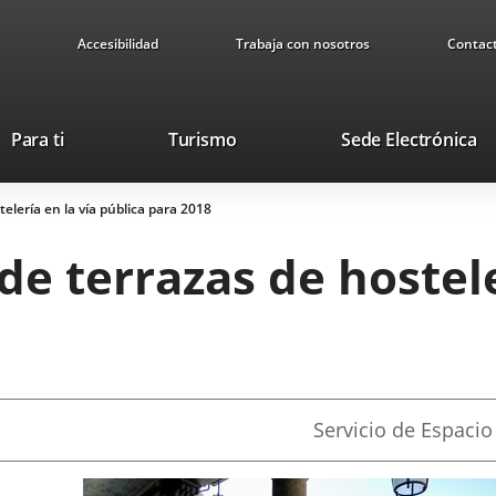
Accesibilidad
Trabaja con nosotros
Contac
Este
En
Para ti
Turismo
Sede Electrónica
enlace
a
se
u
elería en la vía pública para 2018
abrirá
ap
en
ex
e terrazas de hostele
una
ventana
nueva.
Fuente
Servicio de Espacio
de
la
noticia