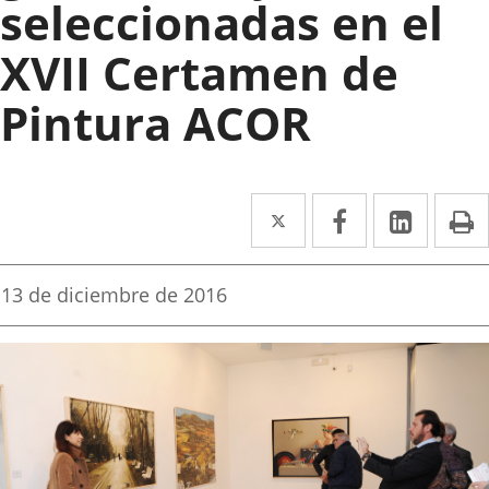
seleccionadas en el
XVII Certamen de
Pintura ACOR
Twitter
Enlace
Facebook
Enlace
Linke
Enlace
I
a
a
a
una
una
una
Fecha
13 de diciembre de 2016
de
aplicación
aplicación
aplica
la
noticia
externa.
externa.
extern