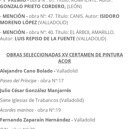
-
1º PREMIO -
obra Nº: 61. Título: ROMPIENTE. Autor:
GONZALO PRIETO CORDERO,
(LEÓN)
-
MENCIÓN -
obra Nº: 47. Título: CANIS. Autor:
ISIDORO
MORENO LÓPEZ
(VALLADOLID)
-
MENCIÓN -
obra Nº: 40. Título: EL ÁRBOL AMARILLO.
Autor:
LUIS REPISO DE LA FUENTE
(VALLADOLID)
OBRAS SELECCIONADAS
XV
CERTAMEN DE PINTURA
ACOR
Alejandro Cano Bolado -
Valladolid
Paseo del Príncipe -
obra N°:17
Julio César González Manjarrés
Siete Iglesias de Trabancos (Valladolid)
Acordes marinos -
obra N°:19
Fernando Zaparaín Hernández -
Valladolid