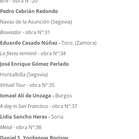
B/N -
obra N°:20
Pedro Cebrián Redondo
Navas de la Asunción (Segovia)
Boxeador -
obra N°:31
Eduardo Casado Núñez -
Toro, (Zamora)
La fiesta terminó -
obra N°:34
José Enrique Gómez Perlado
Hontalbilla (Segovia)
Virtual Tour -
obra N°:35
Ismael Ali de Unzaga -
Burgos
A day in San Francisco -
obra N°:37
Lidia Sancho Heras -
Soria
Metal -
obra N°:38
Daniel S. Yordanow Borisov