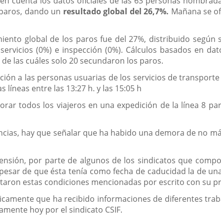
n en cuenta los datos oficiales de las 63 personas nombra
 paros, dando un
resultado global del 26,7%.
Mañana se ofr
miento global de los paros fue del 27%, distribuido según
), servicios (0%) e inspección (0%). Cálculos basados en d
 de las cuáles solo 20 secundaron los paros.
ión a las personas usuarias de los servicios de transport
 líneas entre las 13:27 h. y las 15:05 h
ar todos los viajeros en una expedición de la línea 8 par
encias, hay que señalar que ha habido una demora de no más
etensión, por parte de algunos de los sindicatos que com
pesar de que ésta tenía como fecha de caducidad la de una
taron estas condiciones mencionadas por escrito con su pr
icamente que ha recibido informaciones de diferentes tra
camente hoy por el sindicato CSIF.