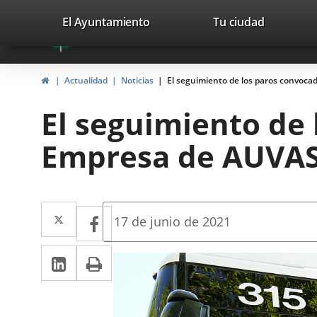
Portal
Saltar al contenido
valladolid.es
El Ayuntamiento
Tu ciudad
avaTop
Web
del
Inicio
Actualidad
Noticias
El seguimiento de los paros convoca
Ayuntamiento
El seguimiento de 
de
Empresa de AUVAS
Valladolid
Twitter
Enlace
Facebook
Enlace
Fecha
17 de junio de 2021
de
a
a
la
LinkedIn
Enlace
Imprimir
una
noticia
una
a
aplicación
aplicación
una
externa.
externa.