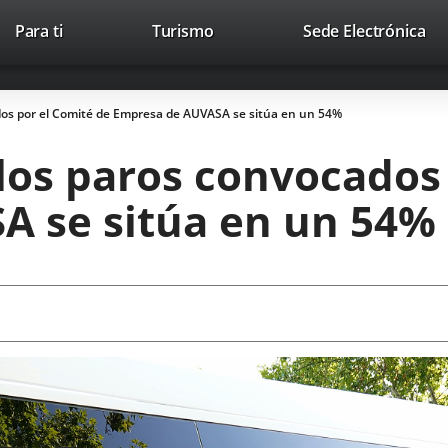
Este
En
Para ti
Turismo
Sede Electrónica
Accesibilidad
Trabaja con nosotros
Contac
enlace
a
se
un
abrirá
apl
dos por el Comité de Empresa de AUVASA se sitúa en un 54%
en
ext
una
los paros convocados
ventana
nueva.
A se sitúa en un 54%